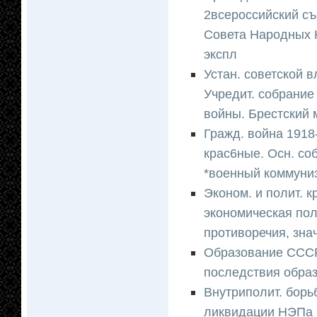
2всероссийский съ
Совета Народных 
экспл
Устан. советской 
Учредит. собрание 
войны. Брестский 
Гражд. война 1918
крас6ные. Осн. со
*военный коммуниз
Эконом. и полит. к
экономическая пол
противоречия, зна
Образование СССР
последствия обра
Внутриполит. борь
ликвидации НЭПа