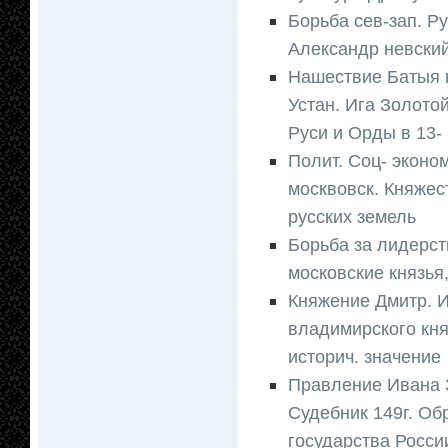
Борьба сев-зап. Р
Александр невски
Нашествие Батыя н
Устан. Ига Золото
Руси и Орды в 13- 
Полит. Соц- эконо
москвовск. Княжес
русских земель
Борьба за лидерст
московские князья
Княжение Дмитр. И
владимирского кня
историч. значение
Правление Ивана 3
Судебник 149г. Об
государства России