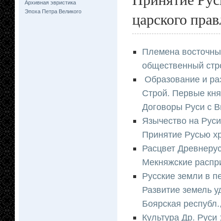
Архивная эвристика
Эпоха Петра Великого
царского прав
Племена восточных
общественный стро
Образование и раз
Строй. Первые княз
Договоры Руси с В
Язычество на Рус
Принятие Русью хр
Расцвет Древнерус
Мекняжские распр
Русские земли в пе
Развитие земель у
Боярская республ.
Культура Др. Руси 