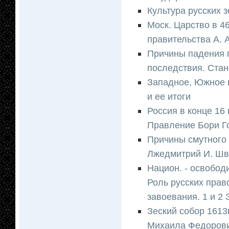
Культура русских з
Моск. Царство в 4
правительства А. 
Причины падения п
последствия. Ста
Западное, Южное 
и ее итоги
Россия в конце 16
Правление Бори Г
Причины смутного
Лжедмитрий И. Шв
Национ. - освобод
Роль русских прав
завоевания. 1 и 2
Зеский собор 1613
Михаила Федорови