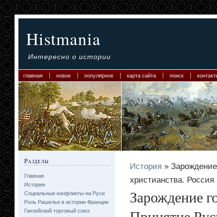
Histmania
Интересно о истории
главная
новое
популярное
карта сайта
поиск
контакт
Разделы
История
» Зарождение
Главная
христианства. Россия
История
Зарождение го
Социальные конфликты на Руси
Роль Ришелье в истории Франции
Принятие Рус
Ганзейский торговый союз