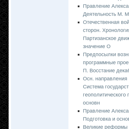
Правление Алекса
Деятельность М. М
Отечественная вой
сторон. Хронолог
Партизанское движ
значение О
Предпосылки возни
программные проек
П. Восстание дека
Осн. направления 
Система государс
геополитического 
основн
Правление Алексан
Подготовка и осн
Великие реформы 60