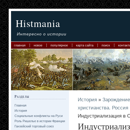
Histmania
Интересно о истории
главная
новое
популярное
карта сайта
поиск
контакт
Разделы
История
»
Зарождение
Главная
христианства. Россия
История
Индустриализация в СС
Социальные конфликты на Руси
Роль Ришелье в истории Франции
Индустриализа
Ганзейский торговый союз