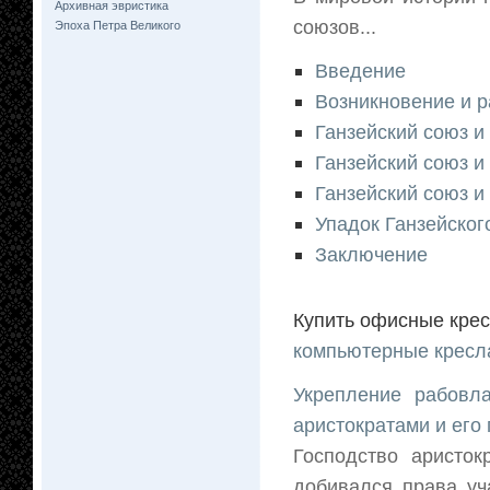
Архивная эвристика
союзов...
Эпоха Петра Великого
Введение
Возникновение и р
Ганзейский союз и
Ганзейский союз и
Ганзейский союз и
Упадок Ганзейског
Заключение
Купить офисные кре
компьютерные кресл
Укрепление рабовл
аристократами и его
Господство аристо
добивался права уч