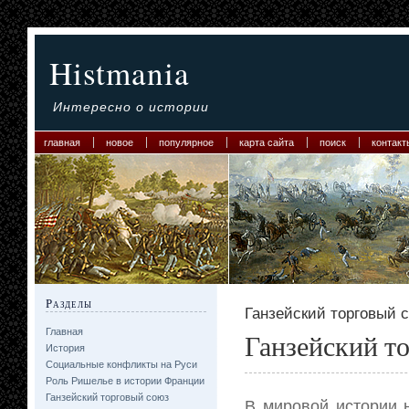
Histmania
Интересно о истории
главная
новое
популярное
карта сайта
поиск
контакт
Разделы
Ганзейский торговый 
Главная
Ганзейский т
История
Социальные конфликты на Руси
Роль Ришелье в истории Франции
Ганзейский торговый союз
В мировой истории 