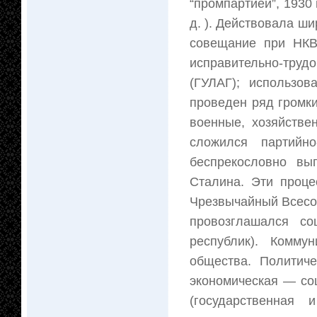
“промпартией”, 1930 
д. ). Действовала ш
совещание при НКВ
исправительно-труд
(ГУЛАГ); использов
проведен ряд громки
военные, хозяйстве
сложился партийно
беспрекословно вы
Сталина. Эти проце
Чрезвычайный Всесою
провозглашался со
республик). Комму
общества. Политич
экономическая — со
(государственная 