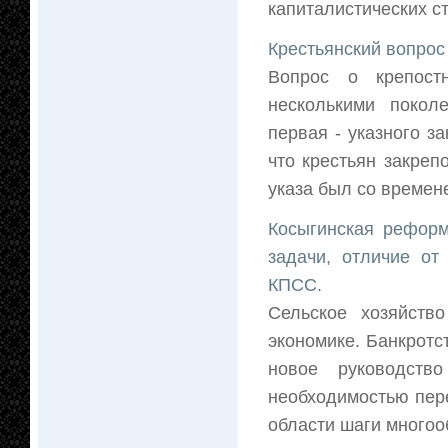
капиталистических ст
Крестьянский вопрос
Вопрос о крепост
несколькими покол
первая - указного з
что крестьян закреп
указа был со времене
Косыгинская реформа
задачи, отличие от
КПСС.
Сельское хозяйств
экономике. Банкрот
новое руководств
необходимостью пер
области шаги многооб