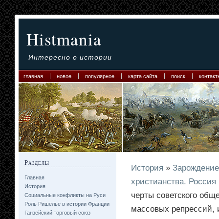
Histmania
Интересно о истории
главная
новое
популярное
карта сайта
поиск
контакт
Разделы
История
»
Зарождение
Главная
христианства. Россия
История
черты советского общ
Социальные конфликты на Руси
Роль Ришелье в истории Франции
массовых репрессий, 
Ганзейский торговый союз