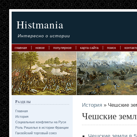
Histmania
Интересно о истории
главная
новое
популярное
карта сайта
поиск
контакт
Разделы
История
» Чешские зем
Главная
Чешские земли
История
Социальные конфликты на Руси
Роль Ришелье в истории Франции
Ганзейский торговый союз
Чешские земли в 50