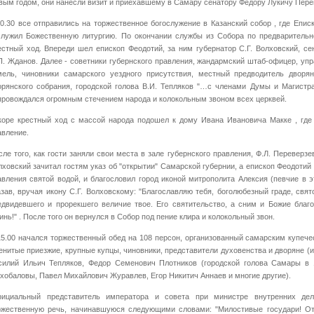
вым годом, они нанесли визит и приехавшему в Самару сенатору Федору Лукичу Пере
10.30 все отправились на торжественное богослужение в Казанский собор , где Епи
служил Божественную литургию. По окончании службы из Собора по предваритель
естный ход. Впереди шел епископ Феодотий, за ним губернатор С.Г. Волховский, се
П. Жданов. Далее - советники губернского правления, жандармский штаб-офицер, уп
мель, чиновники самарского уездного присутствия, местный предводитель дворя
орянского собрания, городской голова В.И. Тепляков "…с членами Думы и Магистра
провождался огромным стечением народа и колокольным звоном всех церквей.
коре крестный ход с массой народа подошел к дому Ивана Ивановича Макке , где 
авление.
сле того, как гости заняли свои места в зале губернского правления, Ф.Л. Переверзе
лховский зачитал гостям указ об "открытии" Самарской губернии, а епископ Феодоти
авления святой водой, и благословил город иконой митрополита Алексия (певчие в э
азав, вручая икону С.Г. Волховскому: "Благославляю тебя, боголюбезный граде, свя
едвидевшего и прорекшего величие твое. Его святительство, а сним и Божие благ
инь!" . После того он вернулся в Собор под пение клира и колокольный звон.
15.00 начался торжественный обед на 108 персон, организованный самарским купече
енитые приезжие, крупные купцы, чиновники, представители духовенства и дворяне (и
силий Ильич Тепляков, Федор Семенович Плотников (городской голова Самары в 18
хобаловы, Павел Михайлович Журавлев, Егор Никитич Аннаев и многие другие).
ициальный представитель императора и совета при министре внутренних дел,
ржественную речь, начинавшуюся следующими словами: "Милостивые государи! От