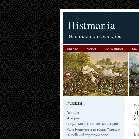
Histmania
Интересно о истории
главная
новое
популярное
карт
Разделы
Ис
Д
Главная
История
Ст
Социальные конфликты на Руси
Роль Ришелье в истории Франции
В 
Ганзейский торговый союз