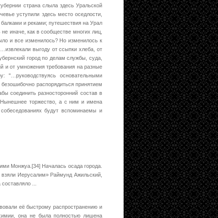
губернии страна слыла здесь Уральской
чевье уступили здесь место оседлости,
 балками и реками; путешествия на Урал
 не иначе, как в сообществе многих лиц,
ыло и все изменилось? Но изменилось к
"…извлекали выгоду от ссыпки хлеба, от
губернский город по делам службы, суда,
ий и от умножения требования на разные
ру: "…руководствуясь основательными
г безошибочно распорядиться принятием
абы соединить разносторонний состав в
 "Нынешнее торжество, а с ним и имена
 собеседованиях будут вспоминаемы и
ими Монжуа.[34] Началась осада города.
е взяли Иерусалим» Раймунд Ажильский,
составляло ...
твовали её быстрому распространению и
химии, она не была полностью лишена