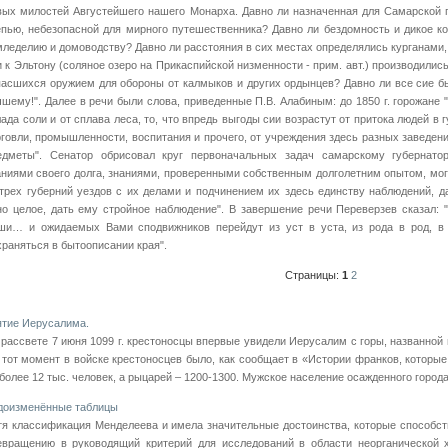
вых милостей Августейшего нашего Монарха. Давно ли назначенная для Самарской 
епью, небезопасной для мирного путешественника? Давно ли бездомность и дикое ко
мледелию и домоводству? Давно ли расстояния в сих местах определялись курганами,
и к Эльтону (соляное озеро на Прикаспийской низменности - прим. авт.) производились
пасшихся оружием для обороны от калмыков и других ордынцев? Давно ли все сие б
чшему!". Далее в речи были слова, приведенные П.В. Алабиным: до 1850 г. горожане 
лада соли и от сплава леса, то, что впредь выгоды сии возрастут от притока людей в 
рговли, промышленности, воспитания и прочего, от учреждения здесь разных заведен
едметы". Сенатор обрисовал круг первоначальных задач самарскому губернато
аниями своего долга, знаниями, проверенными собственным долголетним опытом, мо
 трех губерний уездов с их делами и подчинением их здесь единству наблюдений, д
но целое, дать ему стройное наблюдение". В завершение речи Переверзев сказал:
ши… и ожидаемых Вами сподвижников перейдут из уст в уста, из рода в род, в
храняться в бытоописании края".
Страницы:
1
2
ятие Иерусалима.
 рассвете 7 июня 1099 г. крестоносцы впервые увидели Иерусалим с горы, названной 
 тот момент в войске крестоносцев было, как сообщает в «Истории франков, которы
 более 12 тыс. человек, а рыцарей – 1200-1300. Мужское население осажденного города 
доизменённые таблицы
тя классификация Менделеева и имела значительные достоинства, которые способс
евращению в руководящий критерий для исследований в области неорганической 