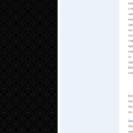
но
ст
зе
ил
за
лу
ск
то
пр
зн
от
од
Ва
со
Вз
На
На
не
Ви
Хо
пр