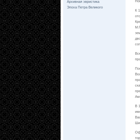
Но
Архивная эвристика
Эпоха Петра Великого
К 
от
Кр
М.
зе
дв
со
Вс
пр
По
Во
пр
ск
пр
Ам
В 
им
Ва
Ши
Оф
то