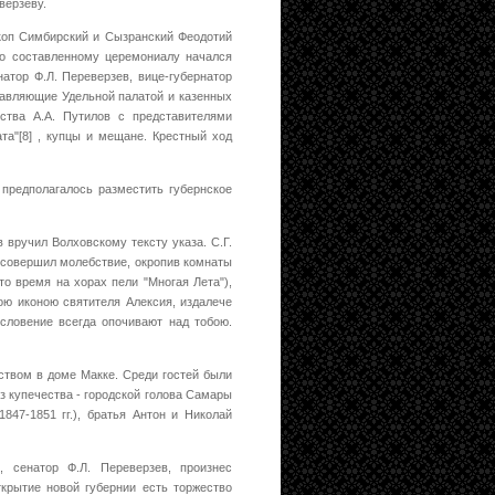
верзеву.
скоп Симбирский и Сызранский Феодотий
но составленному церемониалу начался
натор Ф.Л. Переверзев, вице-губернатор
равляющие Удельной палатой и казенных
нства А.А. Путилов с представителями
та"[8] , купцы и мещане. Крестный ход
предполагалось разместить губернское
в вручил Волховскому тексту указа. С.Г.
й совершил молебствие, окропив комнаты
то время на хорах пели "Многая Лета"),
тою иконою святителя Алексия, издалече
ословение всегда опочивают над тобою.
ством в доме Макке. Среди гостей были
з купечества - городской голова Самары
47-1851 гг.), братья Антон и Николай
 сенатор Ф.Л. Переверзев, произнес
крытие новой губернии есть торжество