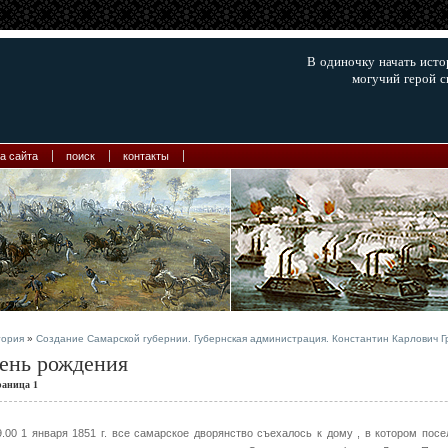
В одиночку начать ист
могучий герой с
а сайта
поиск
контакты
тория
»
Создание Самарской губернии. Губернская администрация. Константин Карлович Г
ень рождения
раница 1
9.00 1 января 1851 г. все самарское дворянство съехалось к дому , в котором посе