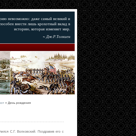
орию невозможно: даже самый великий и
пособен внести лишь крохотный вклад в
историю, которая изменяет мир.
~ Дж.Р.Толкиен
рот
» День рождения
лился С.Г. Волховский. Поздравив его с