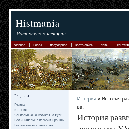
Histmania
Интересно о истории
главная
новое
популярное
карта сайта
поиск
контакт
Разделы
История
» История ра
Главная
вв.
История
История разв
Социальные конфликты на Руси
Роль Ришелье в истории Франции
документа XV
Ганзейский торговый союз