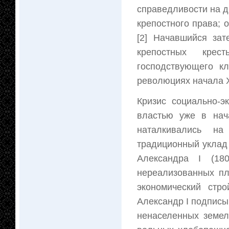
справедливости на 
крепостного права; о
[2] Начавшийся зат
крепостных крес
господствующего к
революциях начала XX
Кризис социально-э
властью уже в нач
наталкивались на
традиционный уклад 
Александра I (18
нереализованных пл
экономический стр
Александр I подписы
ненаселенных земель