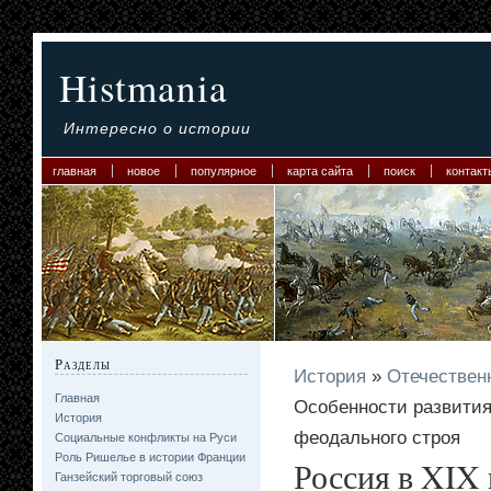
Histmania
Интересно о истории
главная
новое
популярное
карта сайта
поиск
контакт
Разделы
История
»
Отечествен
Главная
Особенности развития 
История
феодального строя
Социальные конфликты на Руси
Роль Ришелье в истории Франции
Россия в XIX 
Ганзейский торговый союз