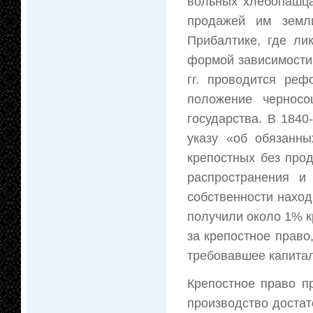
вольных хлебопашца
продажей им земли
Прибалтике, где ли
формой зависимости.
гг. проводится реф
положение черносо
государства. В 1840
указу «об обязанн
крепостных без про
распространения и
собственности наход
получили около 1% к
за крепостное право
требовавшее капитал
Крепостное право п
производство достат