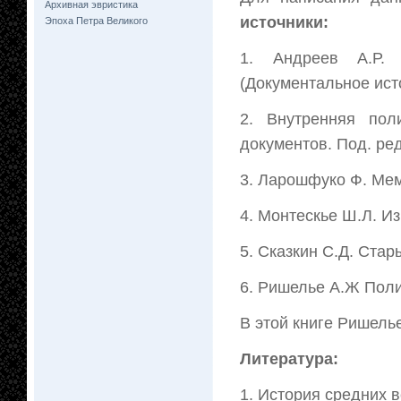
Архивная эвристика
источники:
Эпоха Петра Великого
1. Андреев А.Р.
(Документальное исто
2. Внутренняя поли
документов. Под. ред
3. Ларошфуко Ф. Мем
4. Монтескье Ш.Л. И
5. Сказкин С.Д. Стар
6. Ришелье А.Ж Полит
В этой книге Ришель
Литература:
1. История средних ве