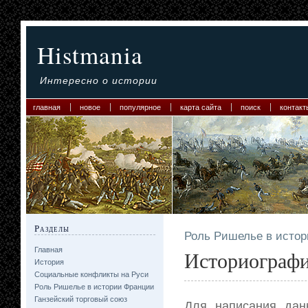
Histmania
Интересно о истории
главная
новое
популярное
карта сайта
поиск
контакт
Разделы
Роль Ришелье в исто
Главная
Историографи
История
Социальные конфликты на Руси
Роль Ришелье в истории Франции
Ганзейский торговый союз
Для написания да