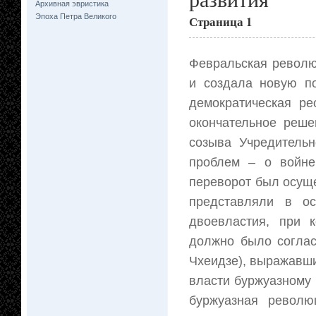
Архивная эвристика
Эпоха Петра Великого
Страница 1
Февральская револю
и создала новую по
демократическая ре
окончательное реш
созыва Учредительн
проблем – о войне
переворот был осуще
представляли в ос
двоевластия, при к
должно было соглас
Чхеидзе), выражавш
власти буржуазному 
буржуазная револю