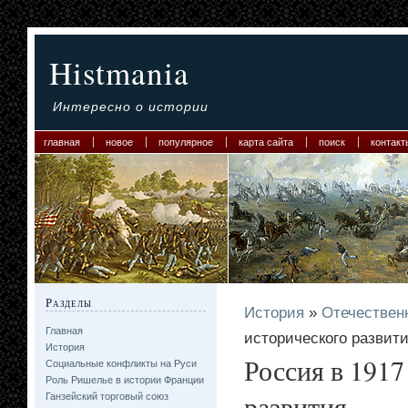
Histmania
Интересно о истории
главная
новое
популярное
карта сайта
поиск
контакт
Разделы
История
»
Отечествен
Главная
исторического развит
История
Россия в 1917
Социальные конфликты на Руси
Роль Ришелье в истории Франции
развития
Ганзейский торговый союз