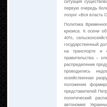
ситуация существов
первую очередь бол
лозунг «Вся власть 
Политика Временног
кризиса. К осени о
40%, сельскохозяйс
государственный до
на транспорте и 
правительства – хл
распределение проду
проводились недо
хозяйственная разр
положения формир
представителей Петр
политический расп
автономия Украин