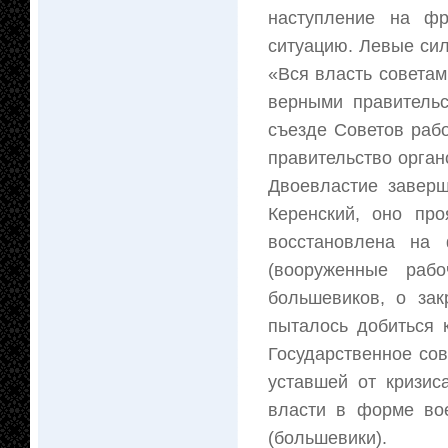
наступление на ф
ситуацию. Левые си
«Вся власть советам
верными правительс
съезде Советов раб
правительство орга
Двоевластие заверш
Керенский, оно пр
восстановлена на 
(вооруженные раб
большевиков, о зак
пыталось добиться 
Государственное со
уставшей от кризис
власти в форме вое
(большевики).