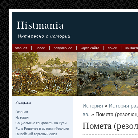
Histmania
Интересно о истории
главная
новое
популярное
карта сайта
поиск
контакт
Разделы
История
»
История ра
Главная
вв.
» Помета (резолюц
История
Помета (резо
Социальные конфликты на Руси
Роль Ришелье в истории Франции
Ганзейский торговый союз