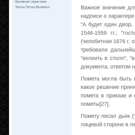
Архивная эвристика
Важное значение дл
Эпоха Петра Великого
надписи о характере
"А будет один двор,
1546-1559 гг.; "го
(челобитная 1676 г. 
требовали дальнейш
"вклеить в столп", "
документа, ответом 
Помета могла быть 
какое решение приня
помета в приказе и 
пометы[27].
Помету писал дьяк ("
лицевой стороне в л