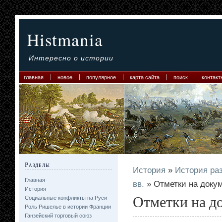
Histmania
Интересно о истории
главная
новое
популярное
карта сайта
поиск
контакт
Разделы
История
»
История ра
Главная
вв.
» Отметки на доку
История
Отметки на д
Социальные конфликты на Руси
Роль Ришелье в истории Франции
Ганзейский торговый союз