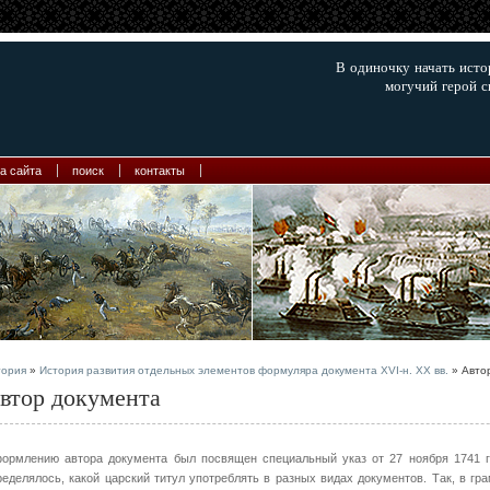
В одиночку начать ист
могучий герой с
а сайта
поиск
контакты
тория
»
История развития отдельных элементов формуляра документа XVI-н. XX вв.
» Авто
втор документа
ормлению автора документа был посвящен специальный указ от 27 ноября 1741 г
ределялось, какой царский титул употреблять в разных видах документов. Так, в г