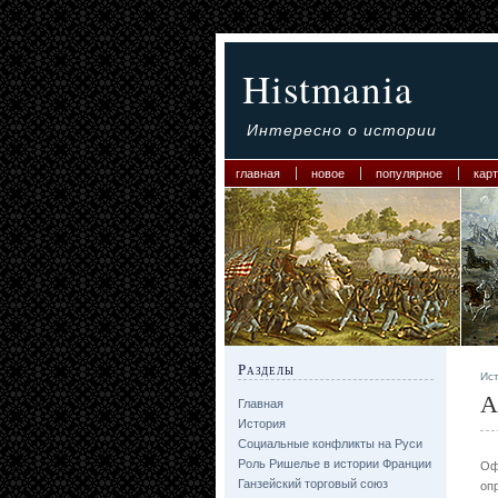
Histmania
Интересно о истории
главная
новое
популярное
карт
Разделы
Ис
А
Главная
История
Социальные конфликты на Руси
Роль Ришелье в истории Франции
Оф
Ганзейский торговый союз
оп