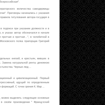
Всероссийская".
ераторского величества самодержицы
легии". Приговоры начинались с указания
правила титулования автора-государя в
 в подписи при указании должности и в
, в указах автор обозначался в начале
и протчая и протчая…", в челобитной в
 Московского полка прапорщик Григорий
дельных князей, и крестьян, живших в
ях. Замена натуральной ренты денежною
стьянства. Черные люд ...
мационный и цивилизационный. Первый
огрессивный, идущий по определенным
формаций. С точки зрения К. Мар ...
у, можно выделить следующие основные
 в своём произведении " Французский