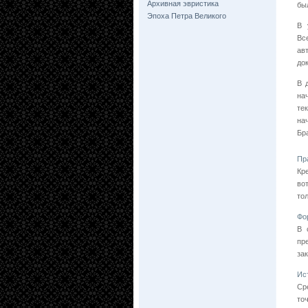
Архивная эвристика
бы
Эпоха Петра Великого
В 
Вс
ав
до
В 
на
те
на
Бр
Пр
Кр
во
то
Фо
В 
пр
за
Ис
Ср
то