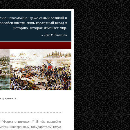
орию невозможно: даже самый великий и
пособен внести лишь крохотный вклад в
историю, которая изменяет мир.
~ Дж.Р.Толкиен
р документа
. "Форма о титулах…". В нём подробно
рамотах иностранным государствам титул