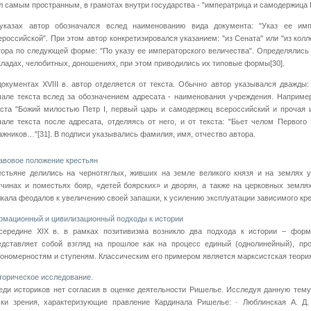
л самым пространным, в грамотах внутри государства - "императрица и самодержица 
указах автор обозначался вслед наименованию вида документа: "Указ ее имп
ероссийской". При этом автор конкретизировался указанием: "из Сената" или "из кол
тора по следующей форме: "По указу ее императорского величества". Определялись 
кладах, челобитных, доношениях, при этом приводились их типовые формы[30].
документах XVIII в. автор отделяется от текста. Обычно автор указывался дважды:
чале текста вслед за обозначением адресата - наименования учреждения. Например
кста "Божий милостью Петр I, первый царь и самодержец всероссийский и прочая 
чале текста после адресата, отделяясь от него, и от текста: "Бьет челом Первого
ажников…"[31]. В подписи указывались фамилия, имя, отчество автора.
авовое положение крестьян
естьяне делились на чернотяглых, живших на земле великого князя и на землях у
тчинах и поместьях бояр, «детей боярских» и дворян, а также на церковных земл
лкала феодалов к увеличению своей запашки, к усилению эксплуатации зависимого кре
рмационный и цивилизационный подходы к истории
середине XIX в. в рамках позитивизма возникло два подхода к истории – фор
едставляет собой взгляд на прошлое как на процесс единый (однолинейный), пр
кономерностям и ступеням. Классическим его примером является марксистская теория 
торическое исследование.
еди историков нет согласия в оценке деятельности Ришелье. Исследуя данную тем
чки зрения, характеризующие правление Кардинала Ришелье: · Люблинская А. Д.