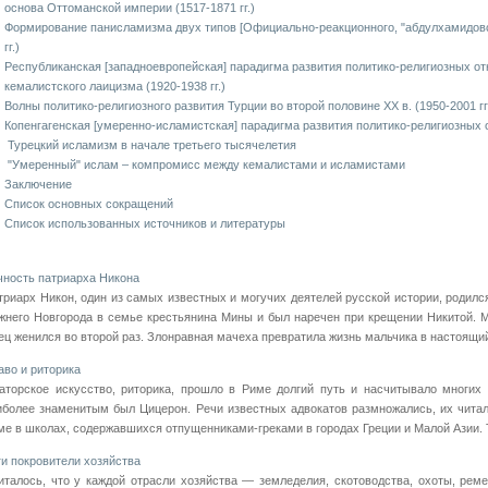
основа Оттоманской империи (1517-1871 гг.)
Формирование панисламизма двух типов [Официально-реакционного, "абдулхамидовск
гг.)
Республиканская [западноевропейская] парадигма развития политико-религиозных отн
кемалистского лаицизма (1920-1938 гг.)
Волны политико-религиозного развития Турции во второй половине XX в. (1950-2001 гг
Копенгагенская [умеренно-исламистская] парадигма развития политико-религиозных от
Турецкий исламизм в начале третьего тысячелетия
"Умеренный" ислам – компромисс между кемалистами и исламистами
Заключение
Список основных сокращений
Список использованных источников и литературы
чность патриарха Никона
триарх Никон, один из самых известных и могучих деятелей русской истории, родился
жнего Новгорода в семье крестьянина Мины и был наречен при крещении Никитой. М
ец женился во второй раз. Злонравная мачеха превратила жизнь мальчика в настоящий 
аво и риторика
аторское искусство, риторика, прошло в Риме дол­гий путь и насчитывало многих 
иболее знаменитым был Цицерон. Речи известных адвокатов размножались, их читал
ме в шко­лах, содержавшихся отпущенниками-греками в городах Греции и Малой Азии. Т
ги покровители хозяйства
италось, что у каждой отрасли хозяйства — земледелия, скотоводства, охоты, реме