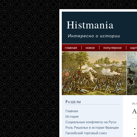
Histmania
Интересно о истории
главная
новое
популярное
карт
Разделы
Ис
А
Главная
История
Социальные конфликты на Руси
Роль Ришелье в истории Франции
Ганзейский торговый союз