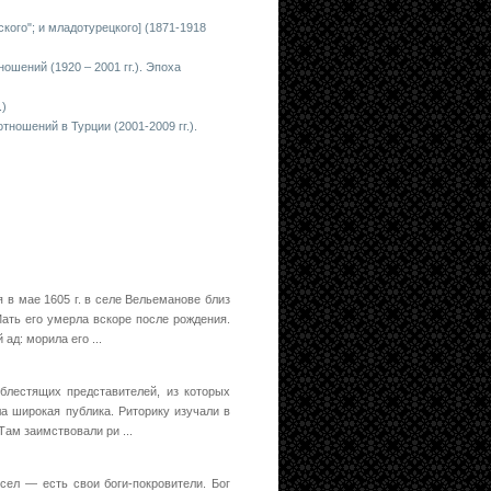
ого"; и младотурецкого] (1871-1918
ошений (1920 – 2001 гг.). Эпоха
.)
ношений в Турции (2001-2009 гг.).
 в мае 1605 г. в селе Вельеманове близ
ать его умерла вскоре после рождения.
ад: морила его ...
блестящих представи­телей, из которых
а широкая публика. Риторику изучали в
ам заимствовали ри ...
сел — есть свои боги-покровители. Бог