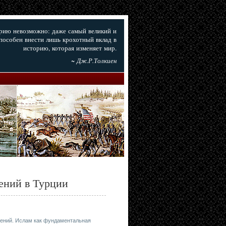
орию невозможно: даже самый великий и
пособен внести лишь крохотный вклад в
историю, которая изменяет мир.
~ Дж.Р.Толкиен
ений в Турции
шений. Ислам как фундаментальная