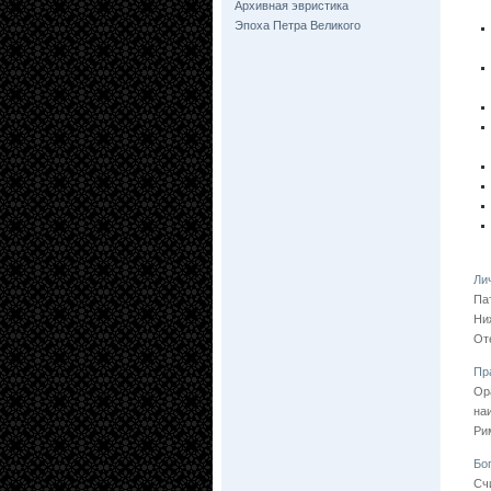
Архивная эвристика
Эпоха Петра Великого
Ли
Па
Ни
От
Пр
Ор
на
Ри
Бо
Сч