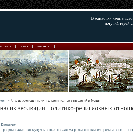
В одиночку начать ист
могучий герой с
а сайта
поиск
контакты
тория
» Анализ эволюции политико-религиозных отношений в Турции
нализ эволюции политико-религиозных отнош
Введение
Традиционалистско-мусульманская парадигма развития политико-религиозных отно