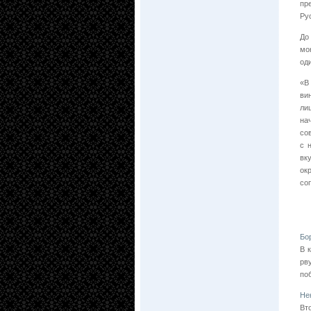
пр
Ру
До
мо
од
«В
ви
ли
на
со
с 
вк
ок
со
Бо
В 
рв
по
Не
Вт