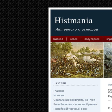
Histmania
Интересно о истории
главная
новое
популярное
карт
Разделы
Ис
И
Главная
История
Ст
Социальные конфликты на Руси
Роль Ришелье в истории Франции
Ро
Ганзейский торговый союз