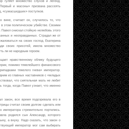
р гуляет множество слухов и легенд.
Первый и масоны» призвана рассеять
яд, «сумасшедших» поступков.
 вине, считает он, случилось то, что
ы в этом политическом убийстве. Своими
 Павел снискал стойкую нелюбовь этого
ванных и неоправданных. Страдал же от
 жаловаться на своих господ. Екатерина
ади своих прихотей, имела множество
уть ли не народным героем.
ящает нравственному облику будущего
перии, помимо тяжелейшего финансового
рипадками тяжелого гнева» император.
одним из главных наставников с «младых
ствовал, что сиятельная мать не любит
 тогда, когда Павел узнает, что именно
л закон, все время подозревала его в
трицы считал своим долгом сделать или
го императора стремительно портились.
вла родился сын Александр, которого
ну, а внуку. Надо сказать, что закон о
йствующий император мог сам выбирать