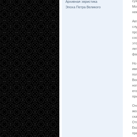
су
Архивная эвристика
Мо
Эпоха Петра Великого
не
Ав
сл
пр
со
эт
ле
фа
Но
им
по
Во
но
ег
при
Он
же
ск
От
Ек
пр