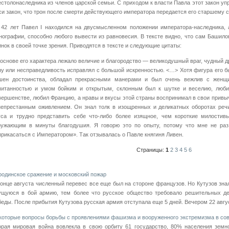
естолонаследника из членов царской семьи. С приходом к власти Павла этот закон уп
си закон, что трон после смерти действующего императора передается его старшему с
 42 лет Павел I находился на двусмысленном положении императора-наследника, а
нографии, способно любого вывести из равновесия. В тексте видно, что сам Башило
инок в своей точке зрения. Приводятся в тексте и следующие цитаты:
 основе его характера лежало величие и благородство — великодушный враг, чудный д
ну или несправедливость исправлял с большой искренностью. <…> Хотя фигура его б
шен достоинства, обладал прекрасными манерами и был очень вежлив с женщи
читанностью и умом бойким и открытым, склонным был к шутке и веселию, любил
вершенстве, любил Францию, а нравы и вкусы этой страны воспринимал в свои привычк
непрестанным оживлением. Он знал толк в изощренных и деликатных оборотах речи
уса и трудно представить себе что-либо более изящное, чем короткие милостив
ружающим в минуты благодушия. Я говорю это по опыту, потому что мне не раз,
прикасаться с Императором». Так отзывалась о Павле княгиня Ливен.
Страницы:
1
2
3
4
5
6
родинское сражение и московский пожар
конце августа численный перевес все еще был на стороне французов. Но Кутузов зна
ущуюся в бой армию, тем более что русское общество требовало решительных де
беды. После прибытия Кутузова русская армия отступала еще 5 дней. Вечером 22 авгус
которые вопросы борьбы с проявлениями фашизма и вооруженного экстремизма в со
орая мировая война вовлекла в свою орбиту 61 государство, 80% населения земн