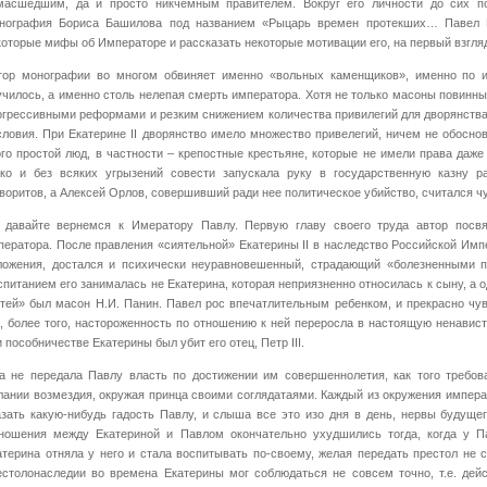
масшедшим, да и просто никчемным правителем. Вокруг его личности до сих по
нография Бориса Башилова под названием «Рыцарь времен протекших… Павел 
которые мифы об Императоре и рассказать некоторые мотивации его, на первый взгл
тор монографии во многом обвиняет именно «вольных каменщиков», именно по их
училось, а именно столь нелепая смерть императора. Хотя не только масоны повинн
огрессивными реформами и резким снижением количества привилегий для дворянства
словия. При Екатерине II дворянство имело множество привелегий, ничем не обосно
ого простой люд, в частности – крепостные крестьяне, которые не имели права даже
гко и без всяких угрызений совести запускала руку в государственную казну р
воритов, а Алексей Орлов, совершивший ради нее политическое убийство, считался ч
 давайте вернемся к Имератору Павлу. Первую главу своего труда автор посв
ператора. После правления «сиятельной» Екатерины II в наследство Российской Им
ложения, достался и психически неуравновешенный, страдающий «болезненными п
спитанием его занималась не Екатерина, которая неприязненно относилась к сыну, а 
гтей» был масон Н.И. Панин. Павел рос впечатлительным ребенком, и прекрасно чув
о, более того, настороженность по отношению к ней переросла в настоящую ненависть
 пособничестве Екатерины был убит его отец, Петр III.
а не передала Павлу власть по достижении им совершеннолетия, как того требова
лании возмездия, окружая принца своими соглядатаями. Каждый из окружения импера
азать какую-нибудь гадость Павлу, и слыша все это изо дня в день, нервы будуще
ношения между Екатериной и Павлом окончательно ухудшились тогда, когда у Па
атерина отняла у него и стала воспитывать по-своему, желая передать престол не сы
естолонаследии во времена Екатерины мог соблюдаться не совсем точно, т.е. де