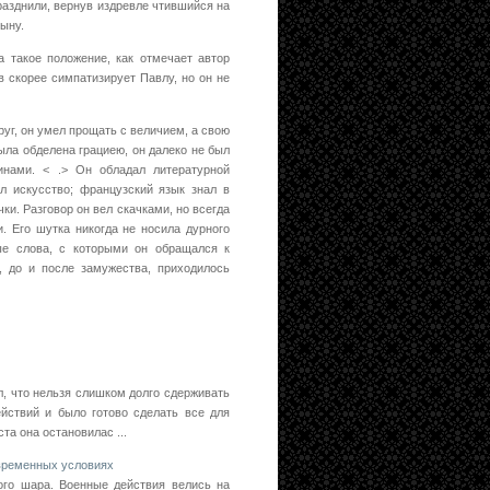
разднили, вернув издревле чтившийся на
ыну.
 такое положение, как отмечает автор
в скорее симпатизирует Павлу, но он не
руг, он умел прощать с величием, а свою
ыла обделена грациею, он далеко не был
нами. < .> Он обладал литературной
 искусство; французский язык знал в
и. Разговор он вел скачками, но всегда
. Его шутка никогда не носила дурного
ые слова, с которыми он обращался к
 до и после замужества, приходилось
л, что нельзя слишком долго сдерживать
йствий и было готово сделать все для
та она остановилас ...
временных условиях
ого шара. Военные действия велись на