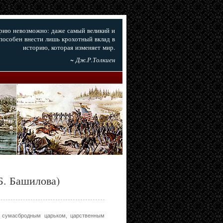
орию невозможно: даже самый великий и
пособен внести лишь крохотный вклад в
историю, которая изменяет мир.
~ Дж.Р.Толкиен
Б. Башилова)
м сумасбродным царьком, царственным