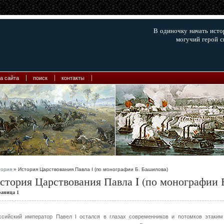
В одиночку начать ист
могучий герой с
а сайта
поиск
контакты
тория
» История Царствования Павла I (по монографии Б. Башилова)
стория Царствования Павла I (по монографии 
раница 1
ссийский император Павел I остался в глазах современников и потомков этаки