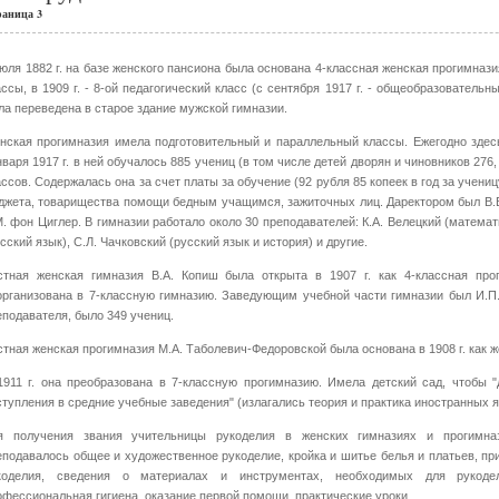
раница 3
июля 1882 г. на базе женского пансиона была основана 4-классная женская прогимназия.
ассы, в 1909 г. - 8-ой педагогический класс (с сентября 1917 г. - общеобразовательн
ла переведена в старое здание мужской гимназии.
нская прогимназия имела подготовительный и параллельный классы. Ежегодно здес
нваря 1917 г. в ней обучалось 885 учениц (в том числе детей дворян и чиновников 276,
ассов. Содержалась она за счет платы за обучение (92 рубля 85 копеек в год за учениц
джета, товарищества помощи бедным учащимся, зажиточных лиц. Даректором был В.В
М. фон Циглер. В гимназии работало около 30 преподавателей: К.А. Велецкий (математ
сский язык), С.Л. Чачковский (русский язык и история) и другие.
стная женская гимназия В.А. Копиш была открыта в 1907 г. как 4-классная про
организована в 7-классную гимназию. Заведующим учебной части гимназии был И.П. 
еподавателя, было 349 учениц.
стная женская прогимназия М.А. Таболевич-Федоровской была основана в 1908 г. как 
1911 г. она преобразована в 7-классную прогимназию. Имела детский сад, чтобы 
ступления в средние учебные заведения" (излагались теория и практика иностранных я
я получения звания учительницы рукоделия в женских гимназиях и прогимна
еподавалось общее и художественное рукоделие, кройка и шитье белья и платьев, пр
коделия, сведения о материалах и инструментах, необходимых для рукодел
офессиональная гигиена, оказание первой помощи, практические уроки.