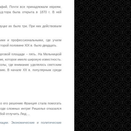
афий. Почти все принадлежали евреям.
д-тора была открыта в 1870 г. В ней
луцке их было три. При них действовали
ыми и профессиональными, где учили
второй половине XIX в. было двадцать.
орговой площади – пять. На Мельницкой
ие, которое имело широкую известность.
колы, где внимание уделялось светским
азию. В начале XX в. популярным среди
по его решению Франция стала помогать
ходе сложных интриг Ришелье отказался
ой отлучить Люд ...
мации. Экономические и политические