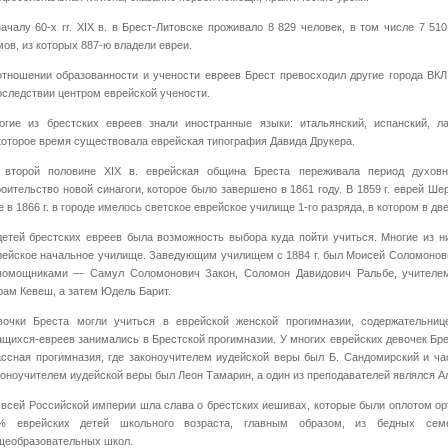
началу 60-х гг. XIX в. в Брест-Литовске проживало 8 829 человек, в том числе 7 51
мов, из которых 887-ю владели евреи.
отношении образованности и учености евреев Брест превосходил другие города ВКЛ
оследствии центром еврейской учености.
огие из брестских евреев знали иностранные языки: итальянский, испанский, ла
которое время существовала еврейская типография Давида Друкера.
 второй половине XIX в. еврейская община Бреста переживала период духовно
роительство новой синагоги, которое было завершено в 1861 году. В 1859 г. еврей Ш
е в 1866 г. в городе имелось светское еврейское училище 1-го разряда, в котором в д
детей брестских евреев была возможность выбора куда пойти учиться. Многие из н
рейское начальное училище. Заведующим училищем с 1884 г. был Моисей Соломонович
помощниками — Самул Соломонович Закон, Соломон Давидович Ральбе, учителем
рам Кевеш, а затем Юдель Барит.
вочки Бреста могли учиться в еврейской женской прогимназии, содержательниц
ащихся-евреев занимались в Брестской прогимназии. У многих еврейских девочек Бр
ассная прогимназия, где законоучителем иудейской веры был Б. Сандомирский и час
коноучителем иудейской веры был Леон Тамарин, а один из преподавателей являлся А
 всей Российской империи шла слава о брестских иешивах, которые были оплотом ор
% еврейских детей школьного возраста, главным образом, из бедных сем
щеобразовательных школ.