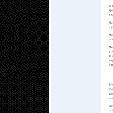
В 
Де
об
Ду
шк
На
рем
На
ул
В 
на
ев
Вн
Ри
де
по
Пе
пр