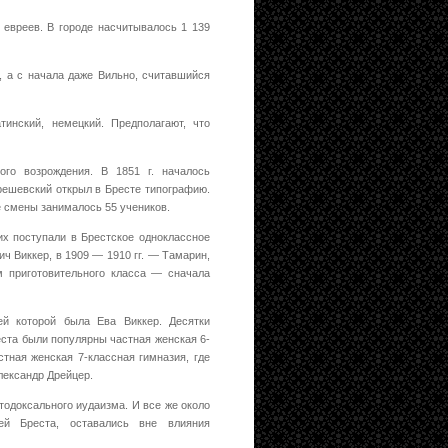
0 евреев. В городе насчитывалось 1 139
, а с начала даже Вильно, считавшийся
тинский, немецкий. Предполагают, что
го возрождения. В 1851 г. началось
ерешевский открыл в Бресте типографию.
ве смены занималось 55 учеников.
их поступали в Брестское одноклассное
 Виккер, в 1909 — 1910 гг. — Тамарин,
 приготовительного класса — сначала
ей которой была Ева Виккер. Десятки
еста были популярны частная женская 6-
тная женская 7-классная гимназия, где
лександр Дрейцер.
тодоксального иудаизма. И все же около
ей Бреста, оставались вне влияния