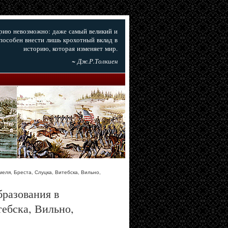
орию невозможно: даже самый великий и
пособен внести лишь крохотный вклад в
историю, которая изменяет мир.
~ Дж.Р.Толкиен
еля, Бреста, Слуцка, Витебска, Вильно,
разования в
тебска, Вильно,