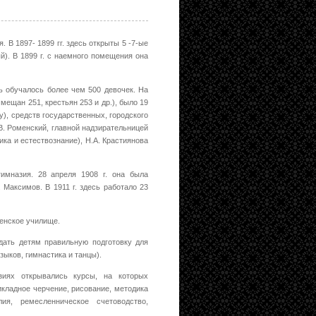
 В 1897- 1899 гг. здесь открыты 5 -7-ые
ый). В 1899 г. с наемного помещения она
ь обучалось более чем 500 девочек. На
 мещан 251, крестьян 253 и др.), было 19
у), средств государственных, городского
. Роменский, главной надзирательницей
ика и естествознание), Н.А. Крастиянова
гимназия. 28 апреля 1908 г. она была
Максимов. В 1911 г. здесь работало 23
женское училище.
"дать детям правильную подготовку для
зыков, гимнастика и танцы).
зиях открывались курсы, на которых
икладное черчение, рисование, методика
ия, ремесленническое счетоводство,