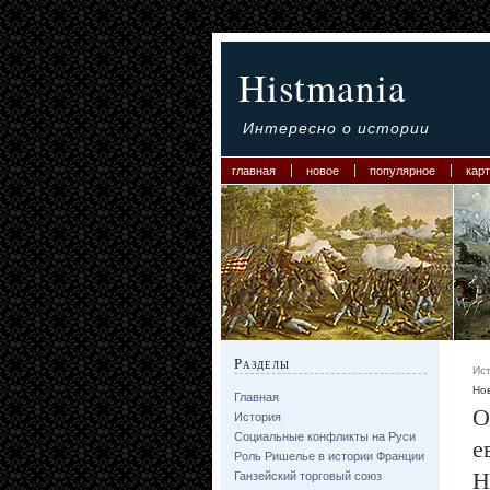
Histmania
Интересно о истории
главная
новое
популярное
карт
Разделы
Ис
Нов
Главная
О
История
Социальные конфликты на Руси
е
Роль Ришелье в истории Франции
Н
Ганзейский торговый союз