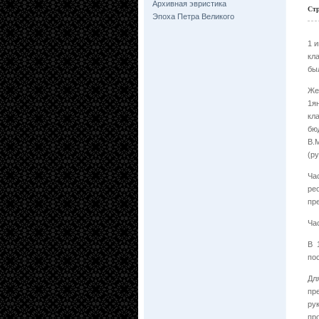
Архивная эвристика
Ст
Эпоха Петра Великого
1 
кл
бы
Же
1я
кл
бю
В.
(ру
Ча
ре
пр
Ча
В 
по
Дл
пр
ру
пр