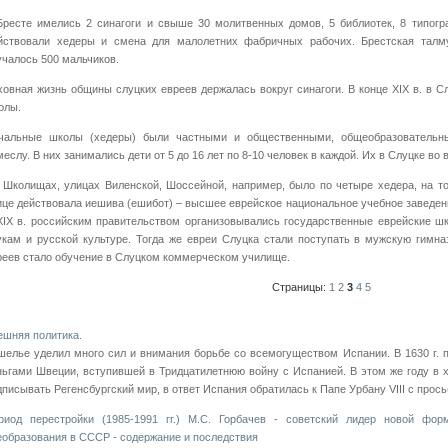
Бресте имелись 2 синагоги и свыше 30 молитвенных домов, 5 библиотек, 8 типогр
йствовали хедеры и смена для малолетних фабричных рабочих. Брестская талму
учалось 500 мальчиков.
ховная жизнь общины слуцких евреев держалась вокруг синагоги. В конце XIX в. в С
олы.
чальные школы (хедеры) были частными и общественными, общеобразовательн
еслу. В них занимались дети от 5 до 16 лет по 8-10 человек в каждой. Их в Слуцке во 
 Школищах, улицах Виленской, Шоссейной, например, было по четыре хедера, на т
ице действовала иешива (ешибот) – высшее еврейское национальное учебное заведен
XIX в. российским правительством организовывались государственные еврейские ш
укам и русской культуре. Тогда же евреи Слуцка стали поступать в мужскую гимн
реев стало обучение в Слуцком коммерческом училище.
Страницы:
1
2
3
4
5
ешняя политика.
шелье уделил много сил и внимания борьбе со всемогуществом Испании. В 1630 г. 
ньгами Швеции, вступившей в Тридцатилетнюю войну с Испанией. В этом же году в 
дписывать Регенсбургский мир, в ответ Испания обратилась к Папе Урбану VIII с просьб
риод перестройки (1985-1991 гг.) М.С. Горбачев - советский лидер новой фор
еобразования в СССР - содержание и последствия