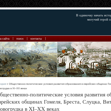
В одиночку начать ист
могучий герой с
а сайта
поиск
контакты
тория
» Общественно-политические условия развития образования в еврейских общинах Гом
огрудка в XI–XX веках
бщественно-политические условия развития об
врейских общинах Гомеля, Бреста, Слуцка, Ви
овогрудка в XI–XX веках