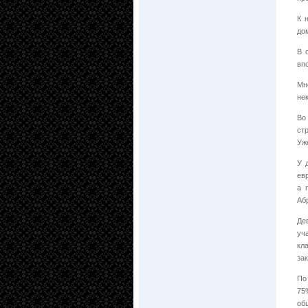
К 
до
В 
вп
Мн
не
Во
ст
Уж
У 
ев
а 
Аб
Де
уч
кл
за
По
75
об