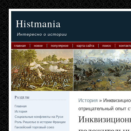
Histmania
Интересно о истории
главная
новое
популярное
карта сайта
поиск
контакт
Разделы
История
» Инквизицио
Главная
отрицательный опыт с
История
Инквизиционн
Социальные конфликты на Руси
Роль Ришелье в истории Франции
положительны
Ганзейский торговый союз