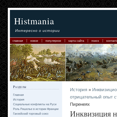
Histmania
Интересно о истории
главная
новое
популярное
карта сайта
поиск
контакт
Разделы
История
»
Инквизицио
Главная
отрицательный опыт с
История
Пиренеях
Социальные конфликты на Руси
Роль Ришелье в истории Франции
Инквизиция н
Ганзейский торговый союз