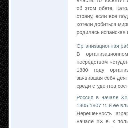
власти, то посвятит
об этом обете. Кат
страну, если все по
хотели добиться мирн
родилась испанская 
Организационная раб
В организационно
посредством «студен
1880 году организ
заявившая себя деят
среди студентов сост
Россия в начале XX
1905-1907 гг. и ее в
Нерешенность агра
начале XX в. к пол