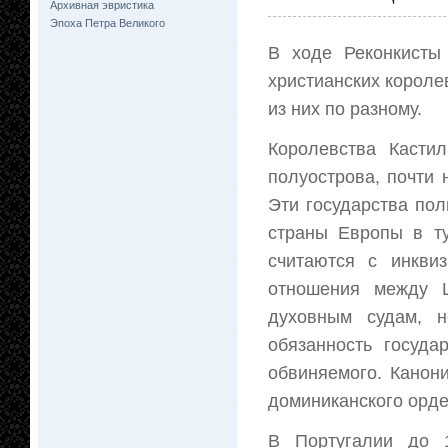
Архивная эвристика
Эпоха Петра Великого
В ходе Реконкисты
христианских короле
из них по разному.
Королевства Касти
полуострова, почти 
Эти государства по
страны Европы в ту
считаются с инкви
отношения между Ц
духовным судам, н
обязанность госуда
обвиняемого. Канон
доминиканского орден
В Португалии до 