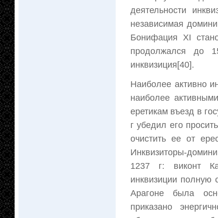
деятельности инкви
независимая домини
Бонифация XI стано
продолжался до 15
инквизиция[40].
Наиболее активно ин
наиболее активными
еретикам въезд в го
г убедил его просить
очистить ее от ере
Инквизиторы-домини
1237 г: виконт Ка
инквизиции полную с
Арагоне была осн
приказано энергич