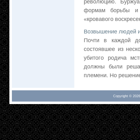
революцию. Буржуа
формам борьбы и 
«кровавого воскресен
Возвышение людей и
Почти в каждой д
состоявшее из неск
убитого родича мс
должны были решат
племени. Но решение 
Copyright © 2026