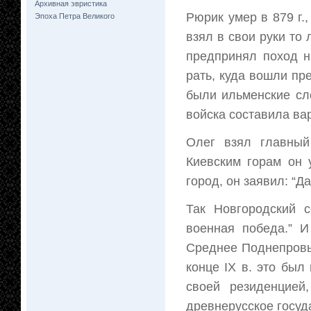
Архивная эвристика
Рюрик умер в 879 г.
Эпоха Петра Великого
взял в свои руки то
предпринял поход н
рать, куда вошли пр
были ильменские сло
войска составила ва
Олег взял главный
Киевским горам он 
город, он заявил: “Д
Так Новгородский 
военная победа.” И
Среднее Поднепровь
конце IX в. это был
своей резиденцией
древнерусское госуда