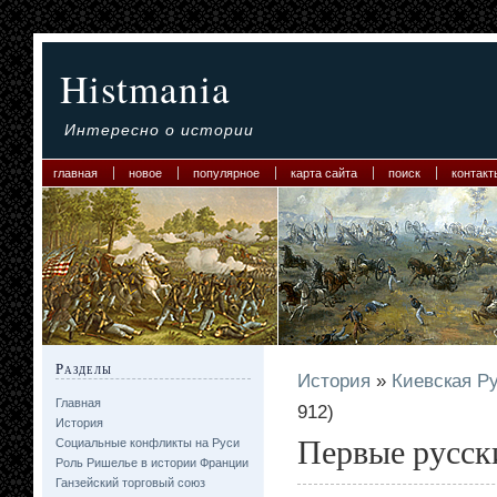
Histmania
Интересно о истории
главная
новое
популярное
карта сайта
поиск
контакт
Разделы
История
»
Киевская Ру
Главная
912)
История
Первые русски
Социальные конфликты на Руси
Роль Ришелье в истории Франции
Ганзейский торговый союз