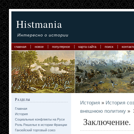
Histmania
Интересно о истории
главная
новое
популярное
карта сайта
поиск
контакт
Разделы
История
»
История со
Главная
внешнюю политику
» 
История
Заключение.
Социальные конфликты на Руси
Роль Ришелье в истории Франции
Ганзейский торговый союз