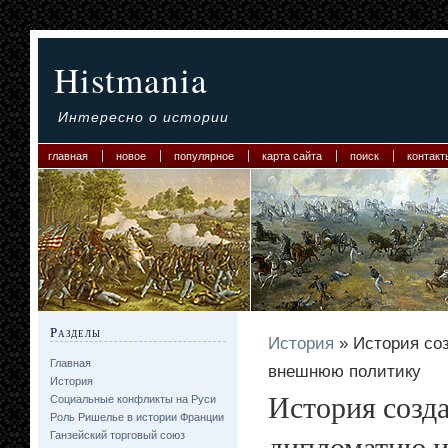
Histmania
Интересно о истории
главная
новое
популярное
карта сайта
поиск
контакт
Разделы
История
» История соз
Главная
внешнюю политику
История
История созда
Социальные конфликты на Руси
Роль Ришелье в истории Франции
дипломатию 
Ганзейский торговый союз