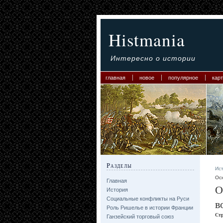
Histmania
Интересно о истории
главная
новое
популярное
карт
Разделы
Ис
Осн
Главная
О
История
Социальные конфликты на Руси
в
Роль Ришелье в истории Франции
Ст
Ганзейский торговый союз