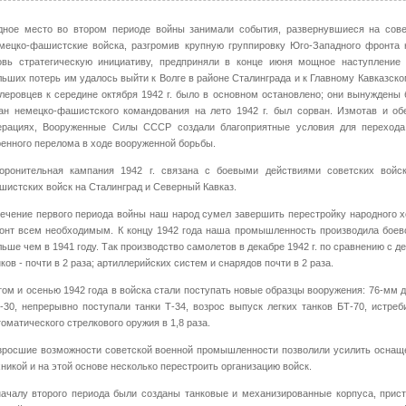
дное место во втором периоде войны занимали события, развернувшиеся на сове
мецко-фашистские войска, разгромив крупную группировку Юго-Западного фронта 
овь стратегическую инициативу, предприняли в конце июня мощное наступление 
льших потерь им удалось выйти к Волге в районе Сталинграда и к Главному Кавказско
тлеровцев к середине октября 1942 г. было в основном остановлено; они вынуждены 
ан немецко-фашистского командования на лето 1942 г. был сорван. Измотав и об
ерациях, Вооруженные Силы СССР создали благоприятные условия для перехода
ренного перелома в ходе вооруженной борьбы.
оронительная кампания 1942 г. связана с боевыми действиями советских войс
шистских войск на Сталинград и Северный Кавказ.
течение первого периода войны наш народ сумел завершить перестройку народного х
онт всем необходимым. К концу 1942 года наша промышленность производила боево
льше чем в 1941 году. Так производство самолетов в декабре 1942 г. по сравнению с де
ков - почти в 2 раза; артиллерийских систем и снарядов почти в 2 раза.
том и осенью 1942 года в войска стали поступать новые образцы вооружения: 76-мм
-30, непрерывно поступали танки Т-34, возрос выпуск легких танков БТ-70, истреб
томатического стрелкового оружия в 1,8 раза.
зросшие возможности советской военной промышленности позволили усилить оснащ
хникой и на этой основе несколько перестроить организацию войск.
началу второго периода были созданы танковые и механизированные корпуса, прис