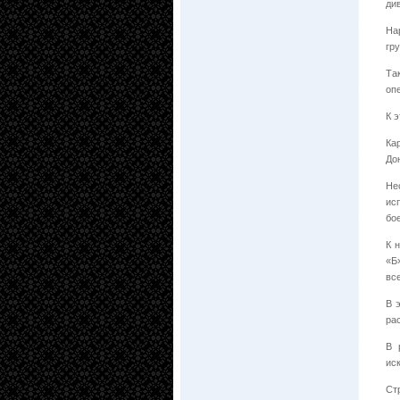
ди
На
гр
Та
оп
К 
Ка
До
Не
ис
бо
К 
«Б
вс
В 
ра
В 
ис
Ст