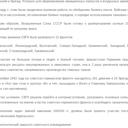
визий и бригад. Успешно шло формирование авиационных корпусов и воздушных арми
ряду с этим была проделана огромная работа по обобщению боевого опыта. Войскам 
упп в наступлении, об изменении боевых порядков, о порядке использования танковых
ким образом, Вооруженные Силы СССР были готовы к развертыванию осенью 19
ераций по разгрому врага.
этому времени СВГК было развернуто 12 фронтов:
рельский, Ленинградский, Волховский, Северо-Западный, Калининский, Западный, 
нской, Сталинградский, Закавказский.
смотря на большие потери в людях и боевой технике, фашистская Германия пред
пользуя ресурсы оккупированных и зависимых стран, она в 2 раза увеличила произв
евых самолетов, налаживалось производство тяжелых танков.
ноябрю 1942 года на советско-германском фронте находилось 261 дивизия и 15 бригад
» и «А») при этом в группах «Б» и «А», вышедших к Волге и Главному Кавказскому 
ех сил противника).
этих условиях СВГК решила перейти в контрнаступление, разгромить основные сил
сположенных на южном участке советско-германского фронта и освободить захваченн
решении задач зимней кампании 1942\43 гг. должны были принять участие посл
ключением Карельского.
ратегический замысел советского командования.