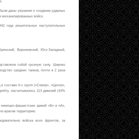
й.
были даны указания о создании ударных
 и механизированных войск.
42 года решительных наступательных
Брянский, Воронежский, Юго-Западный,
ставляла собой грозную силу. Широко
одство средних танков, почти в 2 раза
 в составе 4-х групп («Север», «Центр»,
хребту, насчитывалось 113 дивизий (43%
ы немецко-фашистских армий «Б» и «А»,
ую врагом территорию.
едовательно войска всех фронтов, за