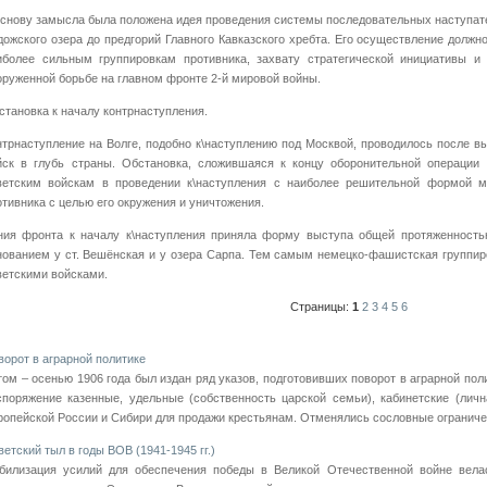
основу замысла была положена идея проведения системы последовательных наступат
дожского озера до предгорий Главного Кавказского хребта. Его осуществление долж
иболее сильным группировкам противника, захвату стратегической инициативы и
оруженной борьбе на главном фронте 2-й мировой войны.
становка к началу контрнаступления.
нтрнаступление на Волге, подобно к\наступлению под Москвой, проводилось после в
йск в глубь страны. Обстановка, сложившаяся к концу оборонительной операции 
ветским войскам в проведении к\наступления с наиболее решительной формой ма
отивника с целью его окружения и уничтожения.
ния фронта к началу к\наступления приняла форму выступа общей протяженность
нованием у ст. Вешёнская и у озера Сарпа. Тем самым немецко-фашистская группиро
ветскими войсками.
Страницы:
1
2
3
4
5
6
ворот в аграрной политике
том – осенью 1906 года был издан ряд указов, подготовивших поворот в аграрной пол
споряжение казенные, удельные (собственность царской семьи), кабинетские (лич
ропейской России и Сибири для продажи крестьянам. Отменялись сословные ограничени
ветский тыл в годы ВОВ (1941-1945 гг.)
билизация усилий для обеспечения победы в Великой Отечественной войне велас