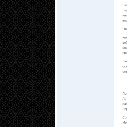
В 
Ла
на
во
Об
Ко
во
со
пр
Ли
ос
со
По
Ле
ра
Ев
Со
Мо