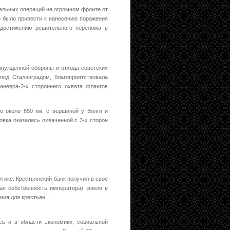
ельных операций на огромном фронте от
но было привести к нанесению поражения
 достижению решительного перелома в
ынужденной обороны и отхода советских
под Сталинградом, благоприятствовала
невра-2-х стороннего охвата флангов
ю около 650 км, с вершиной у Волги и
вка оказалась охваченной с 3-х сторон
итике. Крестьянский банк получил в свое
ная собственность императора) земли в
я для крестьян ...
ь и в области экономики, социальной