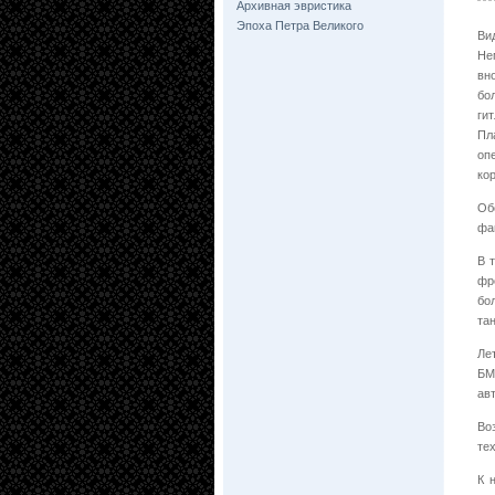
Архивная эвристика
Эпоха Петра Великого
Ви
Не
вн
бо
ги
Пл
оп
ко
Об
фа
В 
фр
бо
тан
Ле
БМ
ав
Во
те
К 