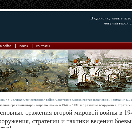
В одиночку начать ист
могучий герой с
а сайта
поиск
контакты
тория
»
Великая Отечественная война Советского Союза против фашистской Германии (1941
овные сражения второй мировой войны в 1942 – 1943 гг.: развитие вооружения, стратегии
сновные сражения второй мировой войны в 1942
ооружения, стратегии и тактики ведения боевы
раница 1