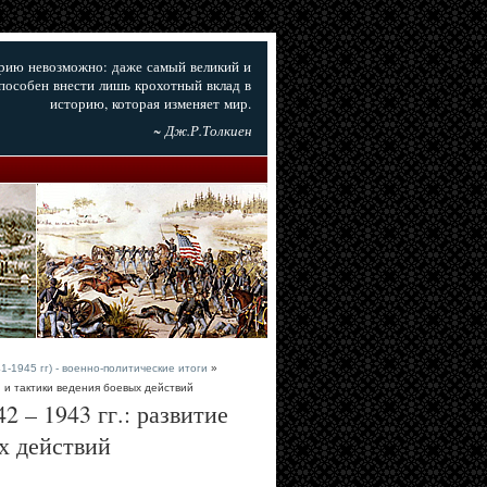
орию невозможно: даже самый великий и
пособен внести лишь крохотный вклад в
историю, которая изменяет мир.
~ Дж.Р.Толкиен
-1945 гг) - военно-политические итоги
»
 и тактики ведения боевых действий
 – 1943 гг.: развитие
х действий