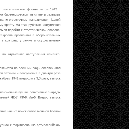
тско-германском фронте летом 1942 г.
на барвенсковском выступе и захватив
на юго-восточном направлении. Ценой
му хребту. На этих рубежах наступление
были перейти к стратегической обороне.
ескровив противника в оборонительных
 в контрнаступление и осуществления
к по отражению наступления немецко-
озяйства на военный лад и обеспечивал
й техники и вооружения в два-три раза
кабрем 1941 возросло в 3,3 раза; выпуск
 дивизионные пушки, реактивные снаряды
ителей ЯК-7, ЯК-9, Ла-5. Возрос выпуск
ение наших войск более мошной боевой
тупили к формированию артиллерийских