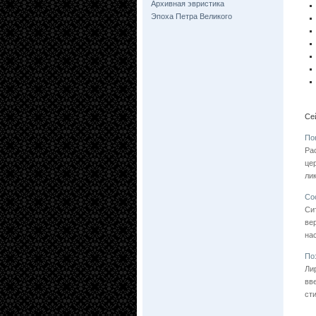
Архивная эвристика
Эпоха Петра Великого
Се
По
Ра
це
ли
Со
Си
ве
нас
По
Ли
вв
ст