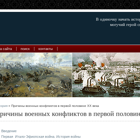
В одиночку начать ист
могучий герой с
а сайта
поиск
контакты
тория
» Причины военных конфликтов в первой половине XX века
ричины военных конфликтов в первой половин
Введение
Первая Итало-Эфиопская война. История войны