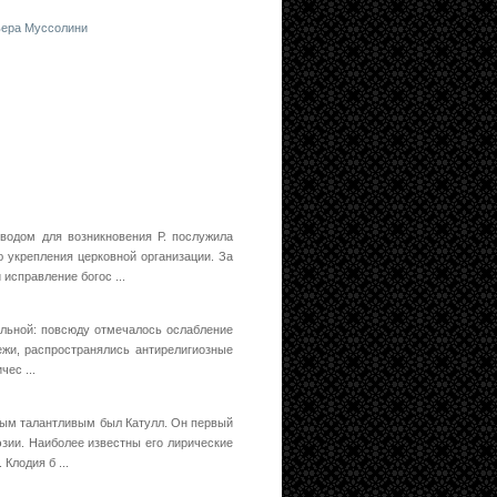
ьера Муссолини
оводом для возникновения Р. послужила
 укрепления церковной организации. За
исправление богос ...
бильной: повсюду отмечалось ослабление
ежи, распространялись антирелигиозные
чес ...
самым талантливым был Катулл. Он первый
эзии. Наиболее известны его лирические
Клодия б ...