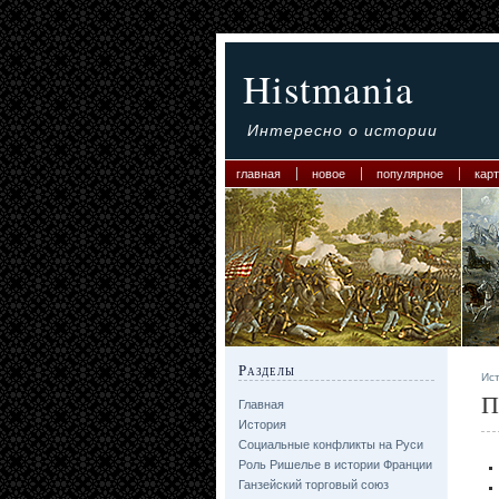
Histmania
Интересно о истории
главная
новое
популярное
карт
Разделы
Ис
П
Главная
История
Социальные конфликты на Руси
Роль Ришелье в истории Франции
Ганзейский торговый союз