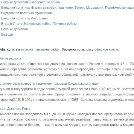
Боевые действия и завершение войны
Внешняя политика Италии во время правления Бенито Муссолини. Политическая кар
Внутренняя политика Муссолини
Внешняя политика Муссолини
Вторая Итало-Эфиопская война. Причины войны
Боевые действия
Выводы
йфы купить в
интернет магазине сейф
. . Картинки по запросу
офисное кресло
.
нятие раскола
скол, религиозно-общественное движение, возникшее в России в середине 17 в. П
рковно-обрядовая реформа, которую в 1653 начал проводить патриарх Никон с целью
квидацию местных различий в церковно-обрядовой практике, устранение разночтений и 
стояние религиозности населения приходов Кондопожского края
туация в государстве в годы первой русской революции (1905-1907 гг.) была неста
ры и снижение авторитета церкви. Среди прихожан, в первую очередь среди молод
троения[142]. В 1901 г. в приложении к газете "ОЕВ" была напечатана ведомость о коли
эзия Древнего Рима
рическая поэзия зародилась в I в. до н.э. в кружке молодых поэтов, среди которых 
ел в латинскую поэзию употребле­ние различных размеров, известных в греческой по
ихи, посвященные Лесбии, — так он называл Клодию, сестру народного три­буна Клодия. 