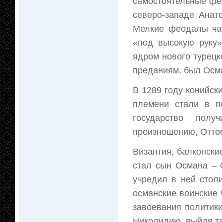
самостоятельные фе
северо-западе Анат
Мелкие феодалы ча
«под высокую руку» 
ядром нового турецк
преданиям, был Осма
В 1289 году конийск
племени стали в п
государство полу
произношению, Отто
Византия, балконски
стал сын Османа – 
учредил в ней стол
османские воинские 
завоевания политики
Николидию, выйдя т