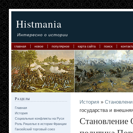
Histmania
Интересно о истории
главная
новое
популярное
карта сайта
поиск
контакт
Разделы
История
»
Становлени
Главная
государства и внешня
История
Становление 
Социальные конфликты на Руси
Роль Ришелье в истории Франции
политика По
Ганзейский торговый союз