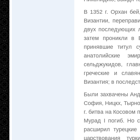
В 1352 г. Орхан бе
Византии, переправ
двух последующих л
затем проникли в 
принявшие титул с
анатолийские эми
сельджукидов, гла
греческие и славя
Византия; в последс
Были захвачены Андр
София, Ницкх, Тырно
г. битва на Косовом
Мурад I погиб. Но
расширил турецкие 
царствования тур