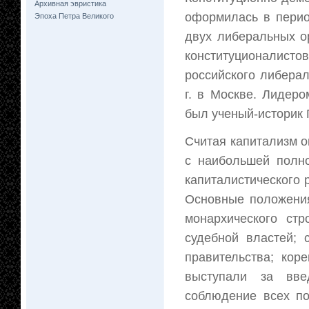
Архивная эвристика
оформилась в перио
Эпоха Петра Великого
двух либеральных о
конституционалис
российского либерал
г. в Москве. Лидеро
был ученый-историк 
Считая капитализм 
с наибольшей полно
капиталистического 
Основные положения
монархического стр
судебной властей; 
правительства; кор
выступали за вве
соблюдение всех по