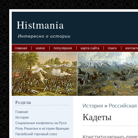
Histmania
Интересно о истории
главная
новое
популярное
карта сайта
поиск
контакт
Разделы
История
»
Российская 
Главная
Кадеты
История
Социальные конфликты на Руси
Роль Ришелье в истории Франции
Ганзейский торговый союз
Конституционно-д