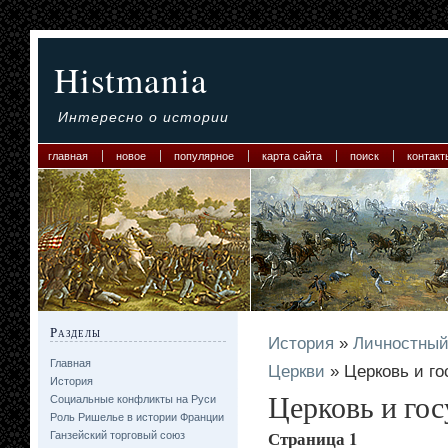
Histmania
Интересно о истории
главная
новое
популярное
карта сайта
поиск
контакт
Разделы
История
»
Личностный
Главная
Церкви
» Церковь и гос
История
Церковь и гос
Социальные конфликты на Руси
Роль Ришелье в истории Франции
Страница 1
Ганзейский торговый союз