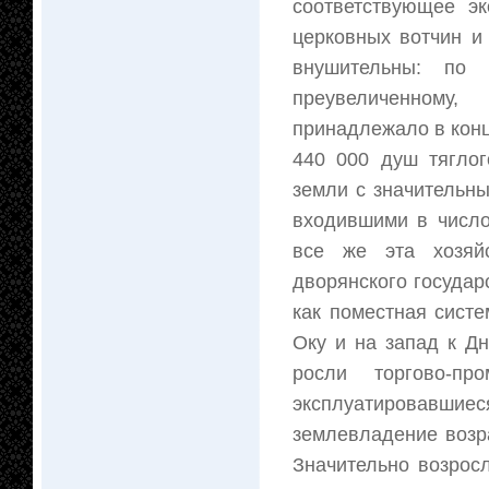
соответствующее э
церковных вотчин и
внушительны: по 
преувеличенному,
принадлежало в конце
440 000 душ тяглог
земли с значительн
входившими в число
все же эта хозяй
дворянского государ
как поместная систе
Оку и на запад к Дн
росли торгово-пр
эксплуатировавшиес
землевладение возр
Значительно возрос