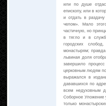
или по душе отдаст
епископу, или в кото
и отдать в раздачу
челом». Мало этог
частичную, но принц
в тягло и в служб
городских слобод
монастырям; правда
львиная доля отобр
завершило процесс
церковным людям по 
выражался в издани
дававшихся по адре
всем недуховным д
Соборное Уложение у
только монастырски