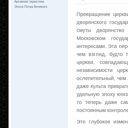
Архивная эвристика
Эпоха Петра Великого
Превращение церкви
дворянского госуда
смуты дворянство
Московском госуд
интересами. Эта пер
чем взгляд, будто 
церкви, совпадаю
независимости цер
ослепительный, чем 
даже культа преврати
удельную эпоху кня
то теперь даже са
постоянным контроле
Это глубокое изме