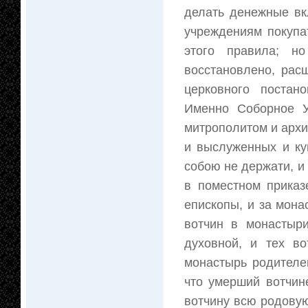
делать денежные вк
учреждениям покупа
этого правила; н
восстановлено, рас
церковного постан
Именно Соборное Ул
митрополитом и архи
и выслуженных и ку
собою не держати, и
в поместном приказ
епископы, и за мона
вотчин в монастыр
духовной, и тех в
монастырь родителем
что умерший вотчин
вотчину всю родову