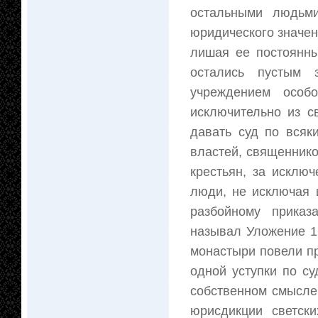
остальными людьм
юридического значе
лишая ее постоянны
остались пустым 
учреждением особо
исключительно из с
давать суд по всяк
властей, священнико
крестьян, за исклю
люди, не исключая 
разбойному приказ
называл Уложение 16
монастыри повели пр
одной уступки по су
собственном смысле
юрисдикции светск