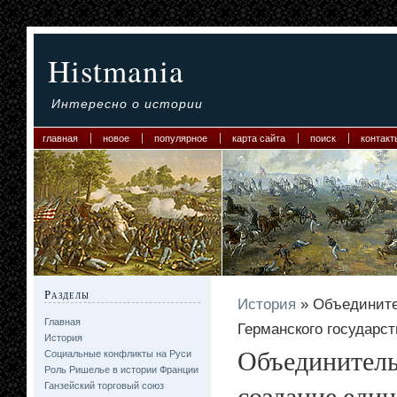
Histmania
Интересно о истории
главная
новое
популярное
карта сайта
поиск
контакт
Разделы
История
» Объедините
Главная
Германского государст
История
Объединитель
Социальные конфликты на Руси
Роль Ришелье в истории Франции
создание един
Ганзейский торговый союз