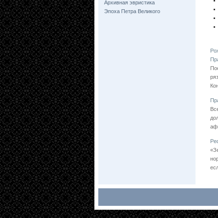
Архивная эвристика
Эпоха Петра Великого
Ро
Пр
По
ря
Ко
Пр
Вс
до
аф
Ре
«З
но
ес