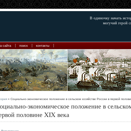
В одиночку начать ист
могучий герой с
а сайта
поиск
контакты
тория
» Социально-экономическое положение в сельском хозяйстве России в первой полови
оциально-экономическое положение в сельском
ервой половине XIX века