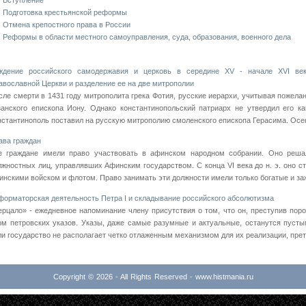
Вступление
Подготовка крестьянской реформы
Отмена крепостного права в России
Реформы в области местного самоуправления, суда, образования, военного дела
ждение российского самодержавия и церковь в середине XV - начале XVI век
авославной Церкви и разделение ее на две митрополии
сле смерти в 1431 году митрополита грека Фотия, русские иерархи, учитывая пожелан
занского епископа Иону. Однако константинопольский патриарх не утвердил его к
нстантинополь поставил на русскую митрополию смоленского епископа Герасима. Осень
ава граждан
е граждане имели право участвовать в афинском народном собрании. Оно реша
лжностных лиц, управлявших Афинским государством. С конца VI века до н. э. оно с
инскими войском и флотом. Право занимать эти должности имели только богатые и заж
форматорская деятельность Петра I и складывание российского абсолютизма
ерцало» - ежедневное напоминание члену присутствия о том, что он, преступив поро
рм петровских указов. Указы, даже самые разумные и актуальные, останутся пусты
ли государство не располагает четко отлаженным механизмом для их реализации, претв
Copyright © 2026 - All Rights Reserved - www.histmania.ru