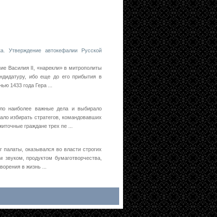
а. Утверждение автокефалии Русской
ие Василия II, «нарекли» в митрополиты
андидатуру, ибо еще до его прибытия в
ю 1433 года Гера ...
ло наиболее важные дела и выбирало
тало избирать стратегов, командовавших
иточные граждане трех пе ...
г палаты, оказывался во власти строгих
м звуком, продуктом бумаготворчества,
орения в жизнь ...