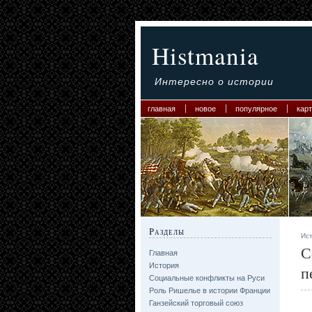
Histmania
Интересно о истории
главная
новое
популярное
карт
Разделы
Ис
С
Главная
История
п
Социальные конфликты на Руси
Роль Ришелье в истории Франции
Ганзейский торговый союз