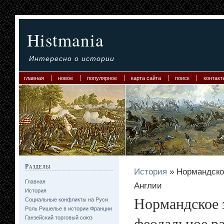
Histmania
Интересно о истории
главная
новое
популярное
карта сайта
поиск
контакт
Разделы
История
» Нормандское
Главная
Англии
История
Нормандское з
Социальные конфликты на Руси
Роль Ришелье в истории Франции
феодальное р
Ганзейский торговый союз