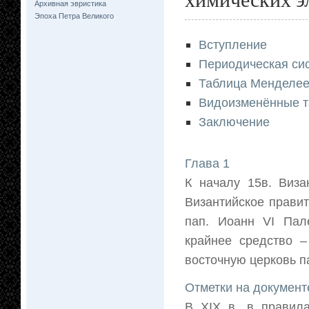
Архивная эвристика
Эпоха Петра Великого
Вступление
Периодическая си
Таблица Менделе
Видоизменённые 
Заключение
Глава 1
К началу 15в. Виза
Византийское прави
пап. Иоанн VI Пал
крайнее средство –
восточную церковь па
Отметки на документ
В XIX в. в правил