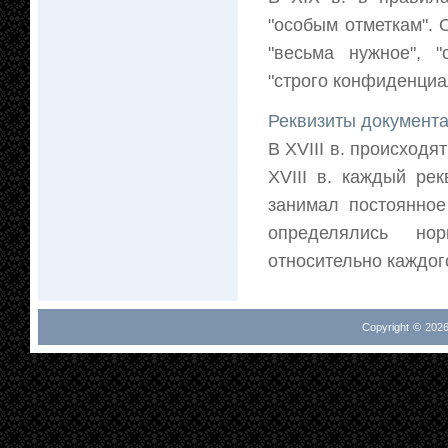
"особым отметкам". 
"весьма нужное", "
"строго конфиденциал
Реквизиты документа 
В XVIII в. происход
XVIII в. каждый ре
занимал постоянно
определялись но
относительно каждого
Copyright © 2026