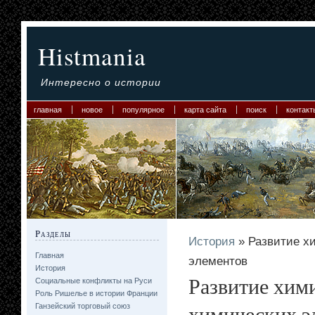
Histmania
Интересно о истории
главная
новое
популярное
карта сайта
поиск
контакт
Разделы
История
» Развитие хи
Главная
элементов
История
Развитие хими
Социальные конфликты на Руси
Роль Ришелье в истории Франции
химических э
Ганзейский торговый союз