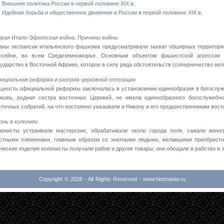
Внешняя политика России в первой половине XIX в.
Идейная борьба и общественное движение в России в первой половине XIX в.
орая Итало-Эфиопская война. Причины войны
аны экспансии итальянского фашизма предусматривали захват обширных территорий
ссейне, во всем Средиземноморье. Основным объектом фашистской агрессии
сударство в Восточной Африке, которое в силу ряда обстоятельств (соперничество вели
ициальная реформа и разгром церковной оппозиции
щность официальной реформы заключалась в установлении единообразия в богослуж
рковь, родная сестра восточных Церквей, не имела единообразного богослужебн
сточных собратий, на что постоянно указывали и Никону и его предшественникам восто
знь в колониях
лонисты устраивали мастерские, обрабатывали около города поля, сажали виног
стными племенами, главным образом со знатными людьми, желавшими приобрести 
еческие изделия колонисты получали рабов и другие товары; они обещали в рабство и 
Copyright © 2026 - All Rights Reserved - www.histmania.ru