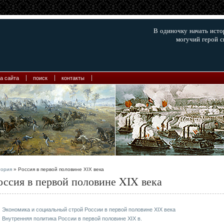
В одиночку начать ист
могучий герой с
а сайта
поиск
контакты
тория
» Россия в первой половине XIX века
оссия в первой половине XIX века
Экономика и социальный строй России в первой половине XIX века
Внутренняя политика России в первой половине XIX в.