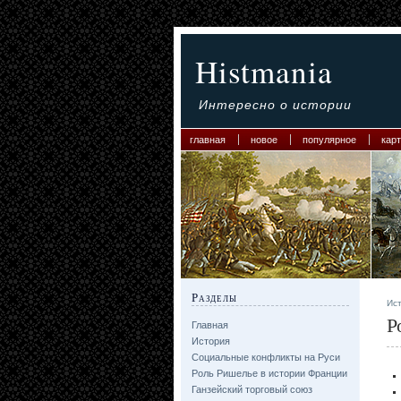
Histmania
Интересно о истории
главная
новое
популярное
карт
Разделы
Ис
Р
Главная
История
Социальные конфликты на Руси
Роль Ришелье в истории Франции
Ганзейский торговый союз