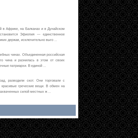
 в Африке, на Балканах и в Дунайском
 становится Эфиопия — единственное
ких держав, исключительно выго ...
ебных чинах. Объединенная российская
ого чина и разнилась в этом от своих
чные патриархи. В единой ...
рад, разводили скот. Они торговали с
красивые греческие вещи. В обмен на
захваченных силой местных ж ...