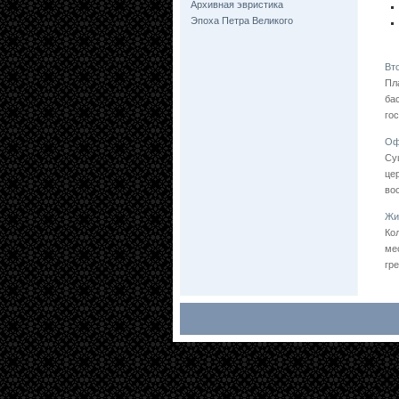
Архивная эвристика
Эпоха Петра Великого
Вт
Пл
ба
го
Оф
Су
це
во
Жи
Ко
ме
гр