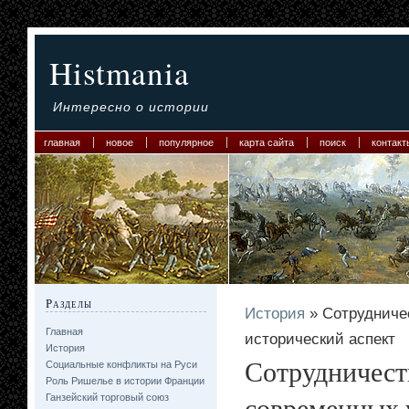
Histmania
Интересно о истории
главная
новое
популярное
карта сайта
поиск
контакт
Разделы
История
» Сотрудничес
Главная
исторический аспект
История
Сотрудничеств
Социальные конфликты на Руси
Роль Ришелье в истории Франции
современных 
Ганзейский торговый союз