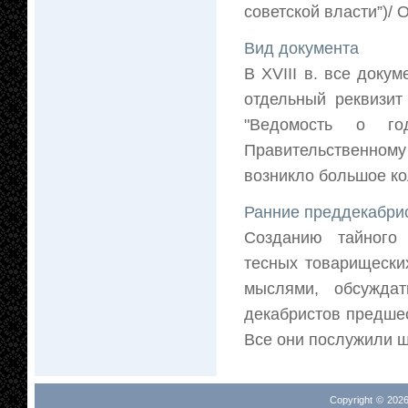
советской власти”)/
Вид документа
В XVIII в. все док
отдельный реквизит
"Ведомость о го
Правительственному
возникло большое ко
Ранние преддекабрис
Созданию тайного 
тесных товарищески
мыслями, обсужда
декабристов предшес
Все они послужили ш
Copyright © 2026