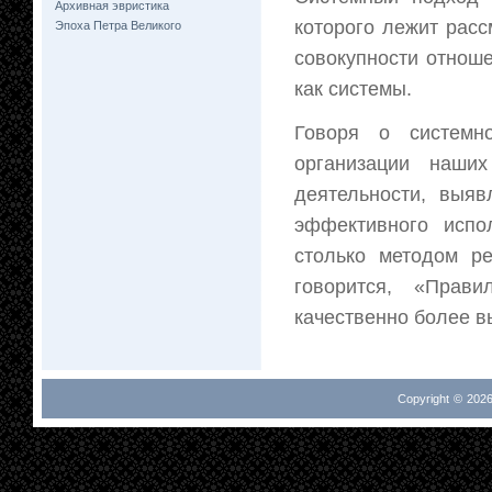
Архивная эвристика
которого лежит расс
Эпоха Петра Великого
совокупности отноше
как системы.
Говоря о системн
организации наши
деятельности, выя
эффективного испо
столько методом ре
говорится, «Прав
качественно более в
Copyright © 2026