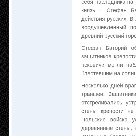
себя наследника на 
князь – Стефан Ба
действия русских. В 
воодушевленный по
древний русский гор
Стефан Баторий об
защитников крепост
псковичи могли на
блестевшим на солнц
Несколько дней вра
траншеи. Защитник
отстреливались, уст
стены крепости не
Польские войска у
деревянные стены, 