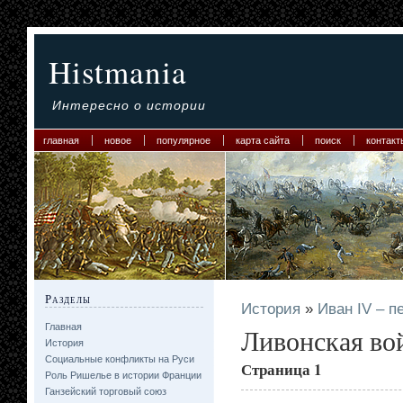
Histmania
Интересно о истории
главная
новое
популярное
карта сайта
поиск
контакт
Разделы
История
»
Иван IV – п
Главная
Ливонская во
История
Социальные конфликты на Руси
Страница 1
Роль Ришелье в истории Франции
Ганзейский торговый союз