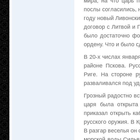
мира, на что царь 
послы согласились, 
году новый Ливонск
договор с Литвой и 
было достаточно фо
ордену. Что и было с
В 20-х числах январ
районе Пскова. Рус
Риге. На стороне р
разваливался под уд
Грозный радостно вс
царя была открыта
приказал открыть ка
русского оружия. В 
В разгар веселья он 
морской воды Сильв