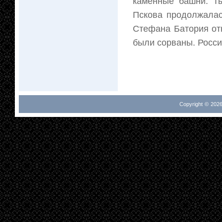
каменные башни. Ты
Пскова продолжалас
Стефана Батория от
были сорваны. Росси
Copyright © 2026