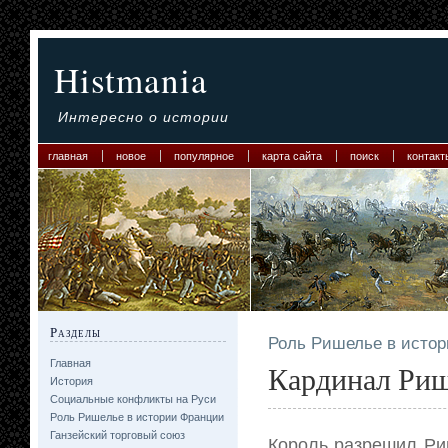
Histmania
Интересно о истории
главная
новое
популярное
карта сайта
поиск
контакт
Разделы
Роль Ришелье в исто
Главная
Кардинал Риш
История
Социальные конфликты на Руси
Роль Ришелье в истории Франции
Ганзейский торговый союз
Король разрешил Ри