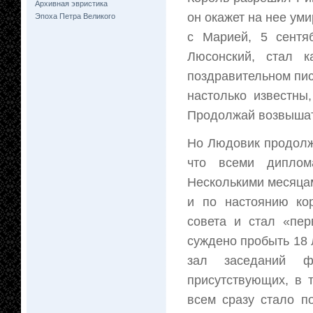
Архивная эвристика
он окажет на нее ум
Эпоха Петра Великого
с Марией, 5 сентя
Люсонский, стал 
поздравительном пис
настолько известны
Продолжай возвышать
Но Людовик продолжа
что всеми диплом
Несколькими месяцам
и по настоянию ко
совета и стал «пе
суждено пробыть 18 
зал заседаний фр
присутствующих, в 
всем сразу стало п