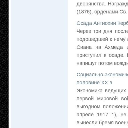
дворянства. Награж
(1876), орденами Св.
Осада Антиохии Кер
Через три дня посл
подошедшей к нему а
Сиана на Ахмеда и
приступил к осаде.
напишут потом вожди в
Социально-экономич
половине XX в
Экономика ведущих 
первой мировой вой
выгодном положении
апреле 1917 г.), н
вынесли бремя военн