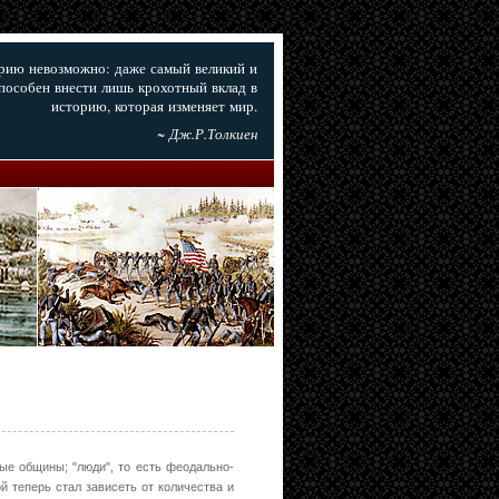
орию невозможно: даже самый великий и
пособен внести лишь крохотный вклад в
историю, которая изменяет мир.
~ Дж.Р.Толкиен
ые общины; "люди", то есть феодально-
й теперь стал зависеть от количества и