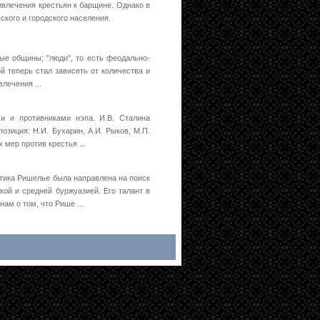
ивлечения крестьян к барщине. Однако в
ко­го и городского населения.
ые общины; "люди", то есть феодально-
й теперь стал зависеть от количества и
лечения ...
и и противниками нэпа. И.В. Сталина
позиция: Н.И. Бухарин, А.И. Рыков, М.П.
мер против крестья ...
тика Ришелье была направлена на поиск
ой и средней буржуазией. Его талант в
ам о том, что Рише ...