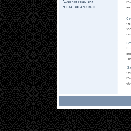
Архивная эвристика
ка
Эпоха Петра Великого
на
Св
Ос
за
ка
Ра
В 
по
То
За
От
ко
об