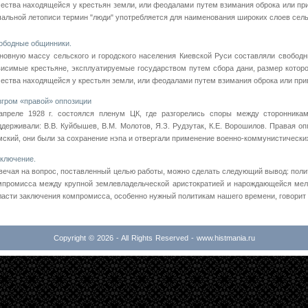
чества находящейся у крестьян земли, или феодалами путем взимания оброка или пр
чальной летописи термин "люди" употребля­ется для наименования широких слоев сельс
ободные общинники.
новную массу сельского и городского населения Киевской Руси составляли свободн
висимые крестьяне, эксплуатируемые государством путем сбора да­ни, размер которо
чества находящейся у крестьян земли, или феодалами путем взимания оброка или прив
згром «правой» оппозиции
апреле 1928 г. состоялся пленум ЦК, где разгорелись споры между сторонникам
ддерживали: В.В. Куйбышев, В.М. Молотов, Я.З. Рудзутак, К.Е. Ворошилов. Правая оп
мский, они были за сохранение нэпа и отвергали применение военно-коммунистических 
ключение.
вечая на вопрос, поставленный целью работы, можно сделать следующий вывод: поли
мпромисса между крупной землевладельческой аристократией и нарождающейся мелк
ласти заключения компромисса, особенно нужный политикам нашего времени, говорит н
Copyright © 2026 - All Rights Reserved - www.histmania.ru