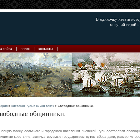
В одиночку начать ист
могучий герой с
а сайта
поиск
контакты
тория
»
Киевская Русь в IX-XIII веках
» Свободные общинники.
вободные общинники.
новную массу сельского и городского населения Киевской Руси составляли свободн
висимые крестьяне, эксплуатируемые государством путем сбора да­ни, размер которо