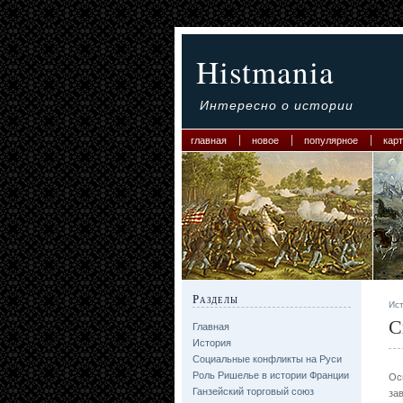
Histmania
Интересно о истории
главная
новое
популярное
карт
Разделы
Ис
С
Главная
История
Социальные конфликты на Руси
Роль Ришелье в истории Франции
Ос
Ганзейский торговый союз
за