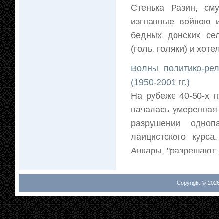
Стенька Разин, см
изгнанные войною 
бедных донских се
(голь, голяки) и хоте
Волны политико-рел
(1950-2001 гг.)
На рубеже 40-50-х г
началась умеренная 
разрушении одноп
лаицистского курса
Анкары, "разрешают н
Copyright © 2026