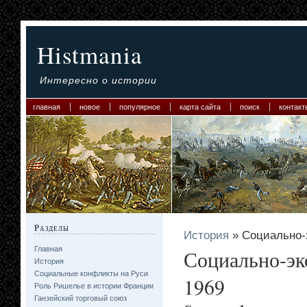
Histmania
Интересно о истории
главная
новое
популярное
карта сайта
поиск
контакт
Разделы
История
» Социально-
Главная
Социально-эк
История
Социальные конфликты на Руси
1969
Роль Ришелье в истории Франции
Ганзейский торговый союз