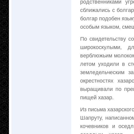
родственниками угр
сближались с болгар
болгар подобен язык
особым языком, смеш
По свидетельству с
широкоскулыми, д
верблюжьим молоком.
летом уходили в ст
земледельческим з
окрестностях хаза
выращивали по преи
пищей хазар.
Из письма хазарско
Шапруту, написанном
кочевников и оседл