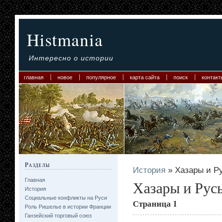
Histmania
Интересно о истории
главная
новое
популярное
карта сайта
поиск
контакт
Разделы
История
» Хазары и Р
Главная
Хазары и Рус
История
Социальные конфликты на Руси
Страница 1
Роль Ришелье в истории Франции
Ганзейский торговый союз