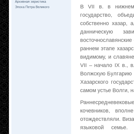
Архивная эвристика
В VII в. в нижнем
Эпоха Петра Великого
государство, объ
собственно хазар, а
данническую за
восточнославянские 
раннем этапе хазарс
видимому, и славяне
VII – начало IX в.,
Волжскую Булгарию 
Хазарского государ
самом устье Волги, 
Раннесредневеков
кочевников, вполн
отождествляли. Виза
языковой семье.