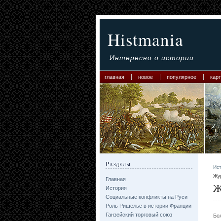
Histmania
Интересно о истории
главная
новое
популярное
карт
Разделы
Ис
Жу
Главная
Ж
История
Социальные конфликты на Руси
Роль Ришелье в истории Франции
Ганзейский торговый союз
Бо