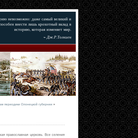
орию невозможно: даже самый великий и
пособен внести лишь крохотный вклад в
историю, которая изменяет мир.
~ Дж.Р.Толкиен
алам периодики Олонецкой губернии
»
кая православная церковь. Все селения