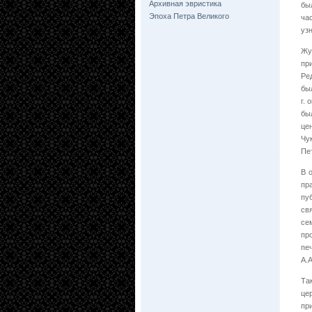
Архивная эвристика
бы
Эпоха Петра Великого
ча
уз
Жу
пр
Ре
бы
г.
бы
це
Чу
Пе
В 
пр
пу
св
се
пр
пе
А.
Та
це
пр