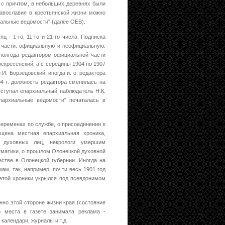
 с причтом, в небольших деревнях были
авославия в крестьянской жизни можно
иальные ведомости" (далее ОЕВ).
ц - 1-го, 11-го и 21-го числа. Подписка
 части: официальную и неофициальную.
 полгода редактором официальной части
оскресенский, а с середины 1904 по 1907
И. Борзецовский, иногда и. о. редактора
 г. должность редактора сменилась на
выступал епархиальный наблюдатель Н.К.
пархиальные ведомости" печаталась в
переменах по службе, о присоединении к
щена местная епархиальная хроника,
х духовных лиц, некрологи умершим
гматики, о прошлом Олонецкой духовной
естве в Олонецкой губернии. Иногда на
ам, так, например, почти весь 1901 год
 этой хроники укрылся под псевдонимом
нно этой стороне жизни края (состояние
о места в газете занимала реклама -
календари, журналы и т.д.