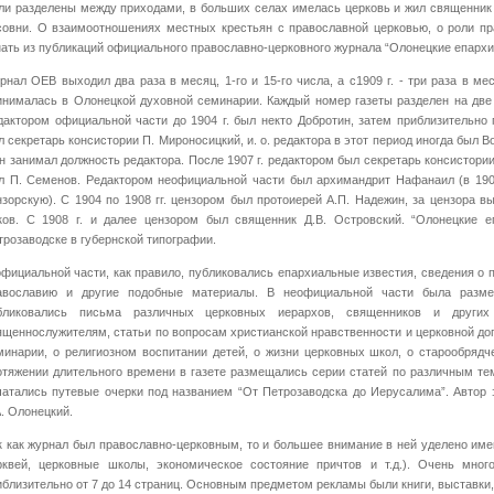
ли разделены между приходами, в больших селах имелась церковь и жил священник
совни. О взаимоотношениях местных крестьян с православной церковью, о роли пр
нать из публикаций официального православно-церковного журнала “Олонецкие епарх
рнал ОЕВ выходил два раза в месяц, 1-го и 15-го числа, а с1909 г. - три раза в меся
инималась в Олонецкой духовной семинарии. Каждый номер газеты разделен на две
дактором официальной части до 1904 г. был некто Добротин, затем приблизительно
л секретарь консистории П. Мироносицкий, и. о. редактора в этот период иногда был В
 он занимал должность редактора. После 1907 г. редактором был секретарь консистории 
л П. Семенов. Редактором неофициальной части был архимандрит Нафанаил (в 1904
нзорскую). С 1904 по 1908 гг. цензором был протоиерей А.П. Надежин, за цензора 
ков. С 1908 г. и далее цензором был священник Д.В. Островский. “Олонецкие е
трозаводске в губернской типографии.
официальной части, как правило, публиковались епархиальные известия, сведения о 
авославию и другие подобные материалы. В неофициальной части была разме
бликовались письма различных церковных иерархов, священников и други
ященнослужителям, статьи по вопросам христианской нравственности и церковной до
минарии, о религиозном воспитании детей, о жизни церковных школ, о старообрядч
отяжении длительного времени в газете размещались серии статей по различным тем
чатались путевые очерки под названием “От Петрозаводска до Иерусалима”. Автор
А. Олонецкий.
к как журнал был православно-церковным, то и большее внимание в ней уделено име
рквей, церковные школы, экономическое состояние причтов и т.д.). Очень мног
иблизительно от 7 до 14 страниц. Основным предметом рекламы были книги, выставки, 