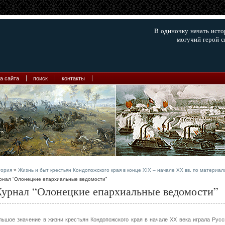
В одиночку начать ист
могучий герой с
а сайта
поиск
контакты
тория
»
Жизнь и быт крестьян Кондопожского края в конце XIX – начале XX вв. по матери
рнал “Олонецкие епархиальные ведомости”
урнал “Олонецкие епархиальные ведомости”
льшое значение в жизни крестьян Кондопожского края в начале ХХ века играла Русс