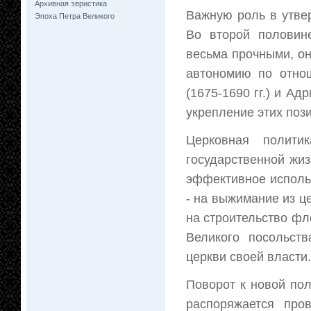
Архивная эвристика
Важную роль в утве
Эпоха Петра Великого
Во второй половин
весьма прочными, о
автономию по отно
(1675-1690 гг.) и Ад
укрепление этих поз
Церковная полити
государственной жиз
эффективное использ
- на выжимание из ц
на строительство фло
Великого посольст
церкви своей власти.
Поворот к новой по
распоряжается про