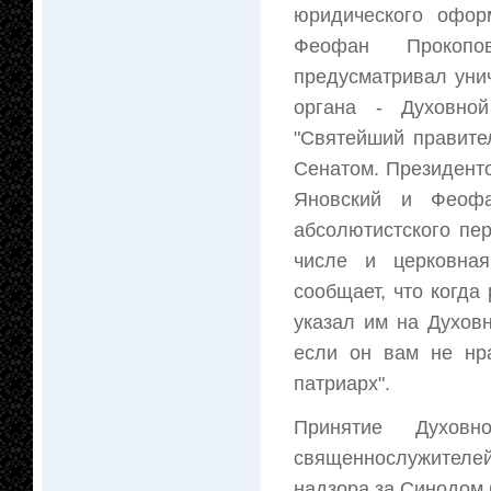
юридического офор
Феофан Прокопо
предусматривал уни
органа - Духовно
"Святейший правите
Сенатом. Президент
Яновский и Феофа
абсолютистского пер
числе и церковная
сообщает, что когда
указал им на Духов
если он вам не нра
патриарх".
Принятие Духовн
священнослужителе
надзора за Синодом 