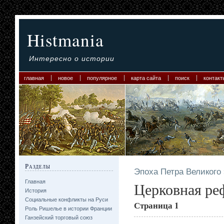
Histmania
Интересно о истории
главная
новое
популярное
карта сайта
поиск
контакт
Разделы
Эпоха Петра Великого
Главная
Церковная ре
История
Социальные конфликты на Руси
Страница 1
Роль Ришелье в истории Франции
Ганзейский торговый союз