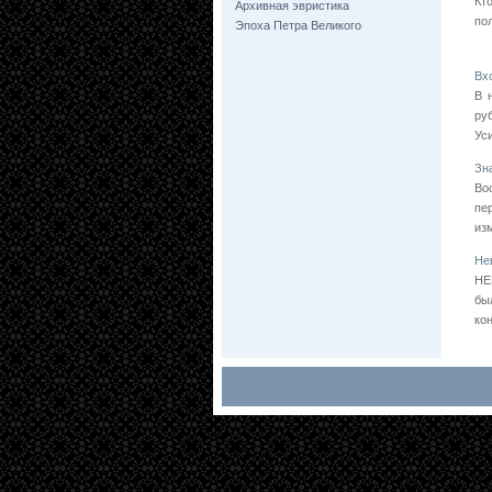
Кт
Архивная эвристика
по
Эпоха Петра Великого
Вх
В 
ру
Ус
Зн
Во
пе
из
Не
НЕ
бы
ко