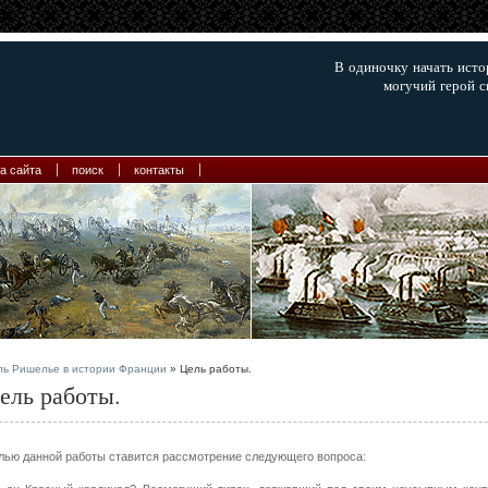
В одиночку начать ист
могучий герой с
а сайта
поиск
контакты
ль Ришелье в истории Франции
» Цель работы.
ель работы.
лью данной работы ставится рассмотрение следующего вопроса: