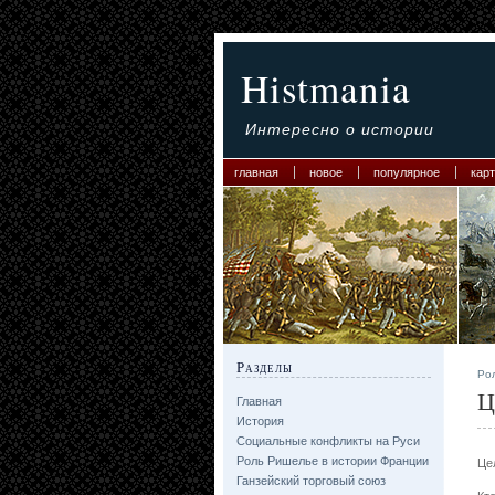
Histmania
Интересно о истории
главная
новое
популярное
карт
Разделы
Ро
Ц
Главная
История
Социальные конфликты на Руси
Роль Ришелье в истории Франции
Це
Ганзейский торговый союз