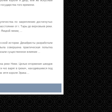
ролем короля и двор, или же искусный
государства того времени.
купечества по закреплению достигнутых
сстоянии от г. Тары до верховьев реки.
Яицкой линии, ...
усской истории. Декабристы разработали
ыла совершена практическая попытка
зали существенное влияние ...
на реке Неве. Целью вторжения шведов
и «из варяг в греки», находившимся под
 зятя короля Эрика ...