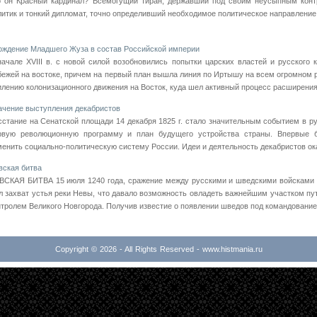
о он Красный кардинал? Всемогущий тиран, державший под своим неусыпным конт
литик и тонкий дипломат, точно определивший необходимое политическое направление 
ождение Младшего Жуза в состав Российской империи
начале XVIII в. с новой силой возобновились попытки царских властей и русского 
бежей на востоке, причем на первый план вышла линия по Иртышу на всем огромном ра
илению колонизационного движения на Восток, куда шел активный процесс расширения 
ачение выступления декабристов
сстание на Сенатской площади 14 декабря 1825 г. стало значительным событием в р
рвую революционную программу и план будущего устройства страны. Впервые б
менить социально-политическую систему России. Идеи и деятельность декабристов ока
вская битва
ВСКАЯ БИТВА 15 июля 1240 года, сражение между русскими и шведскими войсками 
л захват устья реки Невы, что давало возможность овладеть важнейшим участком пут
нтролем Великого Новгорода. Получив известие о появлении шведов под командованием
Copyright © 2026 - All Rights Reserved - www.histmania.ru