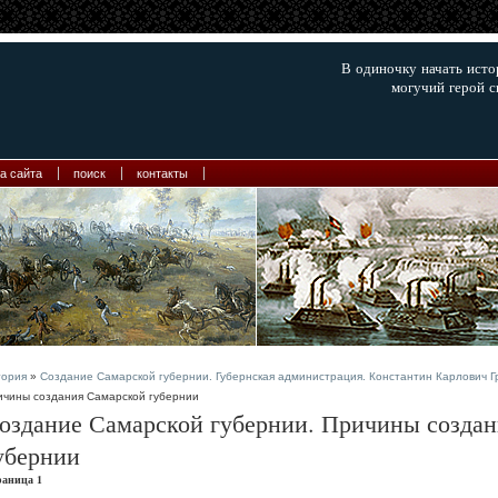
В одиночку начать ист
могучий герой с
а сайта
поиск
контакты
тория
»
Создание Самарской губернии. Губернская администрация. Константин Карлович Г
ичины создания Самарской губернии
оздание Самарской губернии. Причины созда
убернии
раница 1