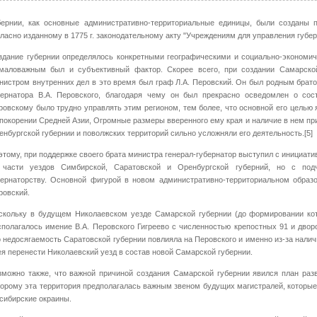
бернии, как основные административно-территориальные единицы, были созданы 
гласно изданному в 1775 г. законодательному акту "Учреждениям для управления губе
здание губернии определялось конкретными географическими и социально-экономич
маловажным был и субъективный фактор. Скорее всего, при создании Самарско
нистром внутренних дел в это время был граф Л.А. Перовский. Он был родным брато
бернатора В.А. Перовского, благодаря чему он был прекрасно осведомлен о сос
ровскому было трудно управлять этим регионом, тем более, что основной его целью
 покорении Средней Азии, Огромные размеры вверенного ему края и наличие в нем пр
енбургской губернии и поволжских территорий сильно усложняли его деятельность.[5]
этому, при поддержке своего брата министра генерал-губернатор выступил с инициати
 части уездов Симбирской, Саратовской и Оренбургской губерний, но с под
бернаторству. Основной фигурой в новом административно-территориальном образо
ровский.
скольку в будущем Николаевском уезде Самарской губернии (до формировании кот
сполагалось имение В.А. Перовского Гигреево с численностью крепостных 91 и двор
о недосягаемость Саратовской губернии повлияла на Перовского и именно из-за нали
ея перенести Николаевский уезд в состав новой Самарской губернии.
зможно также, что важной причиной создания Самарской губернии явился план раз
торому эта территория предполагалась важным звеном будущих магистралей, которые
 сибирские окраины.