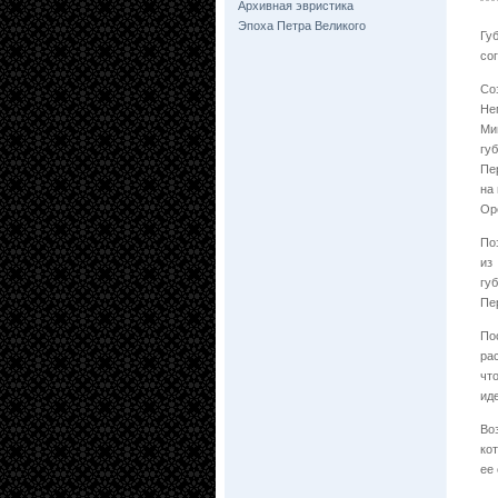
Архивная эвристика
Эпоха Петра Великого
Гу
со
Со
Не
Ми
гу
Пе
на
Ор
По
из
гу
Пе
По
ра
чт
ид
Во
ко
ее