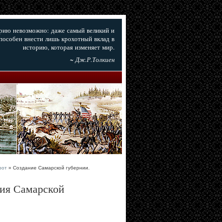
орию невозможно: даже самый великий и
пособен внести лишь крохотный вклад в
историю, которая изменяет мир.
~ Дж.Р.Толкиен
рот
» Создание Самарской губернии.
ния Самарской