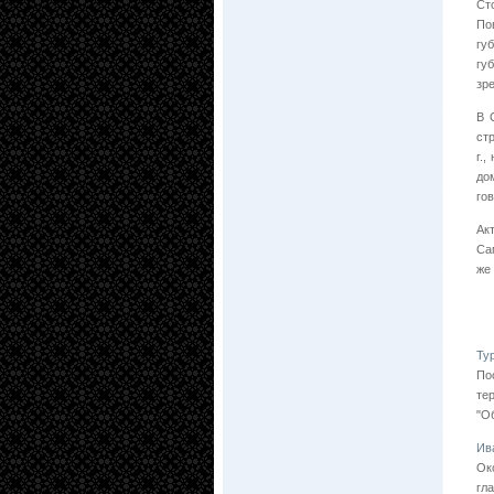
Ст
По
гу
гу
зр
В 
ст
г.
до
го
Ак
Са
же
Ту
По
те
"О
Ив
Ок
гл