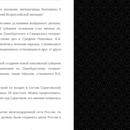
по указанию императрицы Екатерины II
рний Всероссийской империи".
ескими условиями выбранного региона.
й губернии основным стал именно он.
м Оренбургского и Самарского генерал-
тоянии дел в Среднем Поволжье. В.А.
 являлась военная карьера, строившаяся
инципиально отличавшихся друг от друга
вой создания новой поволжской губернии
чинением ее Оренбургскому генерал-
вании, таким образом, становился В.А.
орой он входил в состав Саратовской)
овых 29 крестьян. Можно предположить,
чия под Саратовом его имения появилась
вития железнодорожной сети России, по
 должны были соединить центр России и