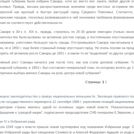
олицей губернии была избрана Самара, хотя ее место мог занять любой другой о
волжья. Правда, весьма распространенным мнением среди местных историков явл
бернской как крупный и быстро растущий город Среднего Поволжья. Считается,
бернским городом, поскольку развивавшаяся в ней экономика требовала формировани
ения не соответствует действительности.
Самаре в 30-х гг. XIX в., правда, строилось по 25-30 домов ежегодно (только око
роительства были вызваны не активным ростом города, а постоянными опустошающи
, например, уничтожил большую часть города. Отстроившаяся Самара насчитывала в 
ма, но в 1850 г. еще более страшный пожар опустошил город. Не очень похоже на про
ворить об активном росте Самары до 1851 г. и каком-то ее "выделении" из других уездн
тивный рост Самары начался уже после того, как она стала центром губернии. Т
марской губернии, в 1853 г. был составлен генеральный план, по которому вплоть до 19
 причина выбора именно Самары на роль центра новой губернии?
Страницы:
1
2
рецкое законодательство о правах национальных меньшинств. Эволюция правового по
сле государственного переворота 12 сентября 1980 г. укрепление позиций национализ
рритории страны явилось одной из основных задач новой власти. Показательны
бращение к турецкой нации", подписанное председателем СНБ генералом К.Эвреном, ср
ан IV и Избранная рада.
оло 1549 года к власти пришла новая группировка под названием Избранная рада. 
аве Избранной рады был священник Селивестр и Алексей Федоро­вич Адашев из рода не