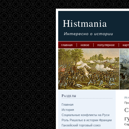
Histmania
Интересно о истории
главная
новое
популярное
карт
Разделы
Ис
Пр
Главная
С
История
Социальные конфликты на Руси
г
Роль Ришелье в истории Франции
Ст
Ганзейский торговый союз