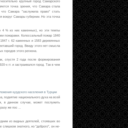
тносительно крупный город Самарского
яется точка зрения, что Самара стала
 что Самара "заслужила право" стать
я вокруг Самары губернии. Но эта точка
ло 4 % из них каменных), но эти темпы
ми пожарами. Колоссальный пожар 1840
1847 г. 62 каменных и 1583 деревянных
цветавший город. Ввиду этого нет смысла
ых городов этого региона.
ак, спустя 2 года после формирования
20-х гг. и застраивался город. Так в чем
ложения курдского населения в Турции
ма, поднятие национального духа на всей
м, в данном случае, может послужить
азу же пос ...
Одним из видных деятелей, стоявших во
 слишком знатного, но "доброго", он не­