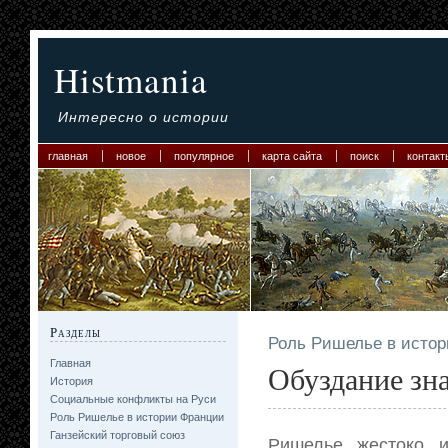
Histmania
Интересно о истории
главная
новое
популярное
карта сайта
поиск
контакт
Разделы
Роль Ришелье в исто
Главная
Обуздание зна
История
Социальные конфликты на Руси
Роль Ришелье в истории Франции
Ганзейский торговый союз
Ришелье жестоко и