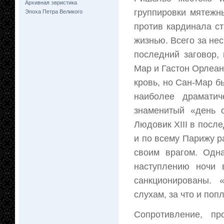
Архивная эвристика
группировки мятежн
Эпоха Петра Великого
против кардинала с
жизнью. Всего за не
последний заговор,
Мар и Гастон Орлеанс
кровь, но Сан-Мар б
наиболее драматич
знаменитый «день 
Людовик ХIII в после
и по всему Парижу р
своим врагом. Одн
наступлению ночи 
санкционированы. 
слухам, за что и поп
Сопротивление, п