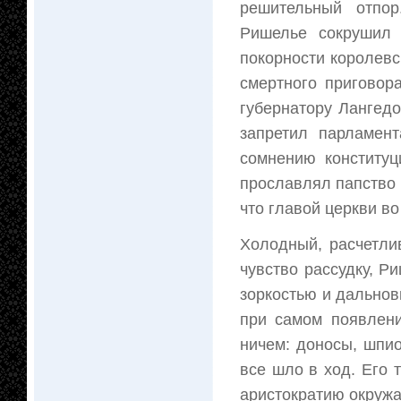
решительный отпор
Ришелье сокрушил 
покорности королев
смертного приговор
губернатору Лангед
запретил парламен
сомнению конституц
прославлял папство 
что главой церкви в
Холодный, расчетли
чувство рассудку, Р
зоркостью и дально
при самом появлени
ничем: доносы, шпио
все шло в ход. Его
аристократию окруж