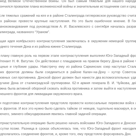
риод Великой Отечественной Войны. Он был самым тяжелым для нашего народа
кончился провалом плана молниеносной войны и значительным истощением сил и сред
сле тяжелых сражений на юге и в районе Сталинграда гитлеровское руководство счита
их районах провести крупные наступления. Но это было ошибочное мнение. В Ге
авнокомандования под руководством А. И. Василевского с сентября началась разра
алинграда, названного “Ураном”.
щая идея ноябрьского контрнаступления заключалась в окружении немецкой группи
еднего течения Дона и из района южнее Сталинграда.
 плану главную роль на первом этапе контрнаступления выполнял Юго-Западный фро
йтенант Н. Ф. Ватутин. Он действовал с плацдармов на правом берегу Дона в районе
щные и глубокие удары. Навстречу ему из района Саркинских озер наступал Стали
оих фронтов должны были соединиться в районе Калач-на-Дону – хутор Советс
новных сил противника. Донской фронт должен был нанести два вспомогательных уда
лучине Дона от сталинградской группировки. 62-я армия генерала В. И. Чуйкова, д
лжна была активной обороной сковать войска противника и затем выйти в наступлени
внешнего фронтов для ликвидации окруженного врага.
и подготовке контрнаступления предстояло провести колоссальные перевозки войск 
ех фронтов. И все это нужно было сделать тайком от немцев, тщательно маскируя, в 
рючего, зимнего обмундирования явились главной задачей операции.
нтрнаступательную операцию было решено начать войсками Юго-Западного и Донского
 сутки позже. Разница в сроках объяснялась тем, что Юго-Западный фронт находил
едполагалось соединение фронтов, и, кроме того, ему предстояло форсировать Дон.