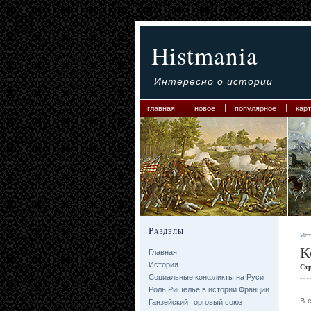
Histmania
Интересно о истории
главная
новое
популярное
карт
Разделы
Ис
К
Главная
История
Ст
Социальные конфликты на Руси
Роль Ришелье в истории Франции
В 
Ганзейский торговый союз