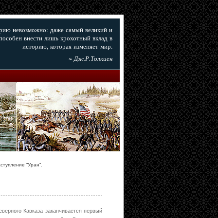
орию невозможно: даже самый великий и
пособен внести лишь крохотный вклад в
историю, которая изменяет мир.
~ Дж.Р.Толкиен
ступление “Уран”.
еверного Кавказа заканчивается первый