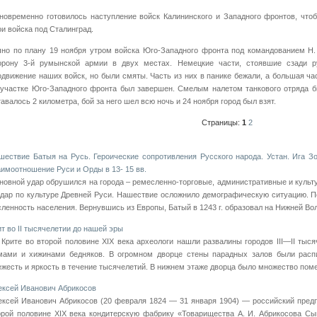
новременно готовилось наступление войск Калининского и Западного фронтов, что
ои войска под Сталинград.
чно по плану 19 ноября утром войска Юго-Западного фронта под командованием Н
орону 3-й румынской армии в двух местах. Немецкие части, стоявшие сзади р
одвижение наших войск, но были смяты. Часть из них в панике бежали, а большая ча
 участке Юго-Западного фронта был завершен. Смелым налетом танкового отряда б
тавалось 2 километра, бой за него шел всю ночь и 24 ноября город был взят.
Страницы:
1
2
шествие Батыя на Русь. Героические сопротивления Русского народа. Устан. Ига З
аимоотношение Руси и Орды в 13- 15 вв.
новной удар обрушился на города – ремесленно-торговые, административные и культ
удар по культуре Древней Руси. Нашествие осложнило демографическую ситуацию. П
сленность населения. Вернувшись из Европы, Батый в 1243 г. образовал на Нижней Волге
ит во II тысячелетии до нашей эры
 Крите во второй половине XIX века археологи нашли развалины городов III—II тыс
мами и хижинами бедняков. В огромном дворце стены парадных залов были расп
ежесть и яркость в течение тысячелетий. В нижнем этаже дворца было множество поме
ексей Иванович Абрикосов
ексей Иванович Абрикосов (20 февраля 1824 — 31 января 1904) — российский пред
орой половине XIX века кондитерскую фабрику «Товарищества А. И. Абрикосова Сы