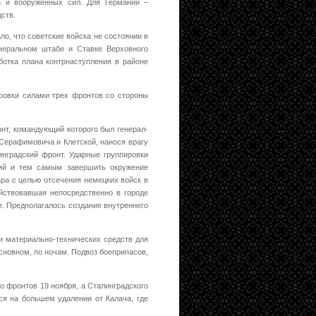
 и вооруженных сил. Для Германии –
ств.
ло, что советские войска не состоянии в
неральном штабе и Ставке Верховного
ботка плана контрнаступления в районе
ровки силами трех фронтов со стороны
нт, командующий которого был генерал-
 Серафимовича и Клетской, нанося врагу
нградский фронт. Ударные группировки
кий и тем самым завершить окружение
ра с целью отсечения немецких войск в
ействовавшая непосредственно в городе
е. Предполагалось создание внутреннего
и материально-технических средств для
основном, по ночам. Подвоз боеприпасов,
 фронтов 19 ноября, а Сталинградского
ся на большем удалении от Калача, где