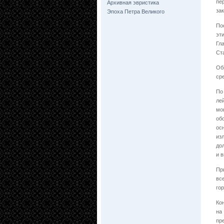
пе
Архивная эвристика
за
Эпоха Петра Великого
По
эт
Гл
Ст
Об
ср
По
ле
мо
об
ос
из
до
и 
Пр
вс
го
Ко
на
пр