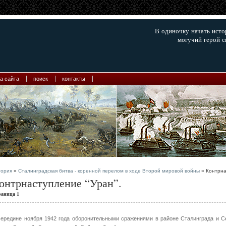
В одиночку начать ист
могучий герой с
а сайта
поиск
контакты
тория
»
Сталинградская битва - коренной перелом в ходе Второй мировой войны
» Контрна
онтрнаступление “Уран”.
раница 1
середине ноября 1942 года оборонительными сражениями в районе Сталинграда и С