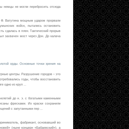
бы немцы не могли перебросить отсюда
. Ф. Ватутина мощным ударом прорвали
умынских войск, пытались остановить
сть сдалась в плен. Тактический прорыв
ыл захвачен мост через Дон. До калача
олотой орды. Основные точки зрения на
урные центры. Разрушение городов – это
отребовались годы, чтобы восстановить
 одно из круп ...
ячелетий до н. э. с богатыми каменными
исаны фресками. Их краски сохранили
щений с запутанными пер ...
приниматель, фабрикант, основавший во
новей» (ныне концерн «Бабаевский»), а