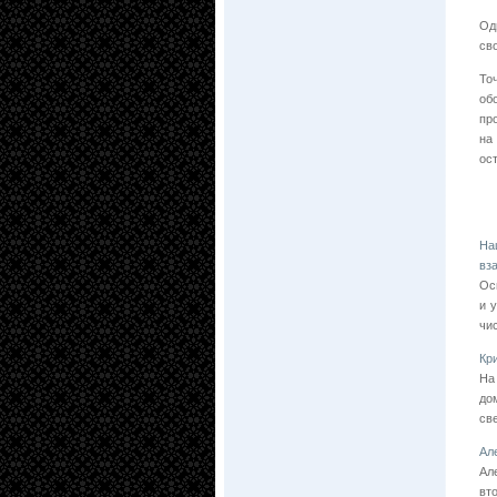
Од
св
То
об
пр
на
ос
На
вз
Ос
и 
чи
Кр
На
до
св
Ал
Ал
вт