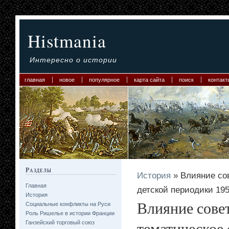
Histmania
Интересно о истории
главная
новое
популярное
карта сайта
поиск
контакт
Разделы
История
» Влияние сов
Главная
детской периодики 195
История
Влияние сове
Социальные конфликты на Руси
Роль Ришелье в истории Франции
тематическое 
Ганзейский торговый союз