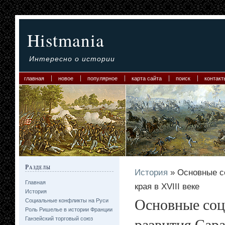
Histmania
Интересно о истории
главная
новое
популярное
карта сайта
поиск
контакт
Разделы
История
» Основные с
Главная
края в XVIII веке
История
Основные соц
Социальные конфликты на Руси
Роль Ришелье в истории Франции
развития Сара
Ганзейский торговый союз