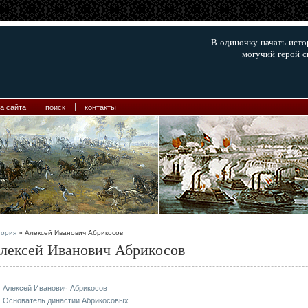
В одиночку начать ист
могучий герой с
а сайта
поиск
контакты
тория
» Алексей Иванович Абрикосов
лексей Иванович Абрикосов
Алексей Иванович Абрикосов
Основатель династии Абрикосовых