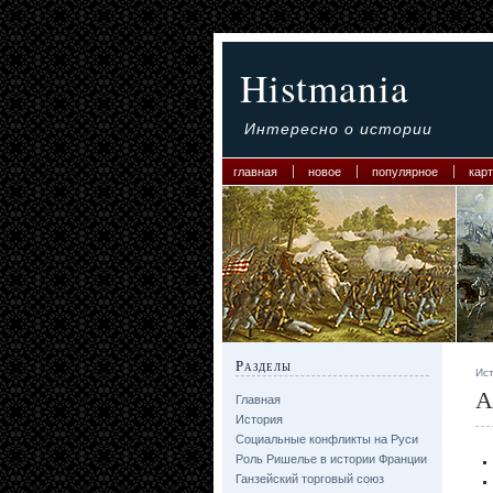
Histmania
Интересно о истории
главная
новое
популярное
карт
Разделы
Ис
А
Главная
История
Социальные конфликты на Руси
Роль Ришелье в истории Франции
Ганзейский торговый союз