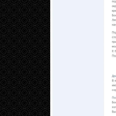
по
ок
кр
Бо
Ля
на
По
ст
пр
мо
II
Пол
Др
В 
им
со
По
Бо
хо
Бы