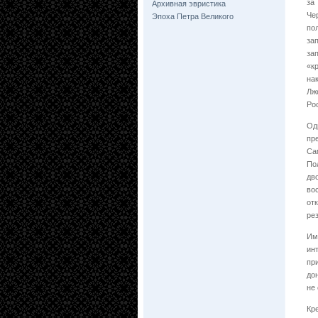
за
Архивная эвристика
Че
Эпоха Петра Великого
по
за
за
«к
на
Лж
Ро
Од
пр
Са
По
дв
во
от
ре
Им
ин
пр
до
не
Кр