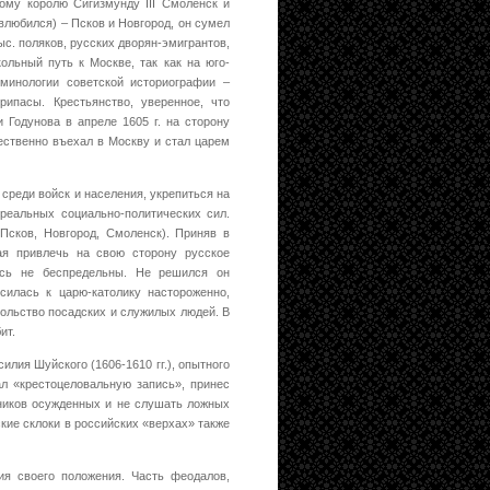
ому королю Сигизмунду III Смоленск и
влюбился) – Псков и Новгород, он сумел
ыс. поляков, русских дворян-эмигрантов,
ольный путь к Москве, так как на юго-
минологии советской историографии –
ипасы. Крестьянство, уверенное, что
 Годунова в апреле 1605 г. на сторону
ественно въехал в Москву и стал царем
среди войск и населения, укрепиться на
реальных социально-политических сил.
Псков, Новгород, Смоленск). Приняв в
ая привлечь на свою сторону русское
ись не беспредельны. Не решился он
силась к царю-католику настороженно,
вольство посадских и служилых людей. В
ит.
лия Шуйского (1606-1610 гг.), опытного
ал «крестоцеловальную запись», принес
нников осужденных и не слушать ложных
кие склоки в российских «верхах» также
ия своего положения. Часть феодалов,