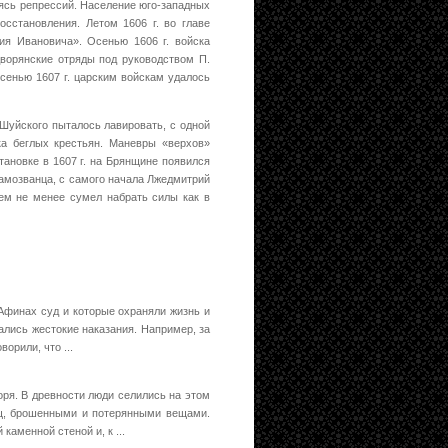
ясь репрессий. Население юго-западных
осстановления. Летом 1606 г. во главе
ия Ивановича». Осенью 1606 г. войска
ворянские отряды под руководством П.
сенью 1607 г. царским войскам удалось
 Шуйского пыталось лавировать, с одной
ка беглых крестьян. Маневры «верхов»
тановке в 1607 г. на Брянщине появился
амозванца, с самого начала Лжедмитрий
тем не менее сумел набрать силы как в
 Афинах суд и которые охраняли жизнь и
ались жестокие наказания. Например, за
орили, что ...
оря. В древности люди селились на этом
ищ, брошенными и потерянными вещами.
аменной стеной и, к ...