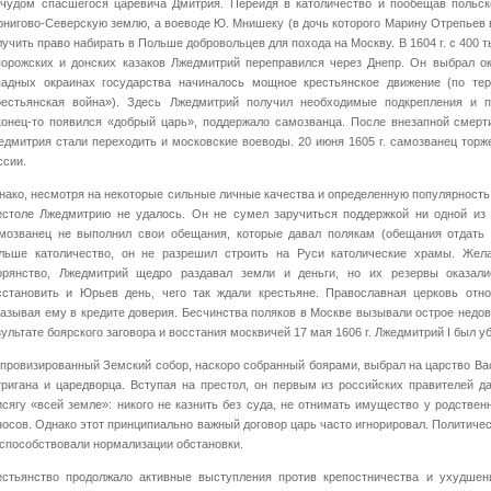
 чудом спасшегося царевича Дмитрия. Перейдя в католичество и пообещав польск
рнигово-Северскую землю, а воеводе Ю. Мнишеку (в дочь которого Марину Отрепьев 
лучить право набирать в Польше добровольцев для похода на Москву. В 1604 г. с 400 т
порожских и донских казаков Лжедмитрий переправился через Днепр. Он выбрал ок
падных окраинах государства начиналось мощное крестьянское движение (по тер
рестьянская война»). Здесь Лжедмитрий получил необходимые подкрепления и пр
конец-то появился «добрый царь», поддержало самозванца. После внезапной смерти
едмитрия стали переходить и московские воеводы. 20 июня 1605 г. самозванец торж
ссии.
нако, несмотря на некоторые сильные личные качества и определенную популярность 
естоле Лжедмитрию не удалось. Он не сумел заручиться поддержкой ни одной из 
мозванец не выполнил свои обещания, которые давал полякам (обещания отдать 
льше католичество, он не разрешил строить на Руси католические храмы. Жел
орянство, Лжедмитрий щедро раздавал земли и деньги, но их резервы оказал
сстановить и Юрьев день, чего так ждали крестьяне. Православная церковь отно
казывая ему в кредите доверия. Бесчинства поляков в Москве вызывали острое недо
зультате боярского заговора и восстания москвичей 17 мая 1606 г. Лжедмитрий I был уб
провизированный Земский собор, наскоро собранный боярами, выбрал на царство Васи
тригана и царедворца. Вступая на престол, он первым из российских правителей д
исягу «всей земле»: никого не казнить без суда, не отнимать имущество у родстве
носов. Однако этот принципиально важный договор царь часто игнорировал. Политичес
 способствовали нормализации обстановки.
естьянство продолжало активные выступления против крепостничества и ухудшен