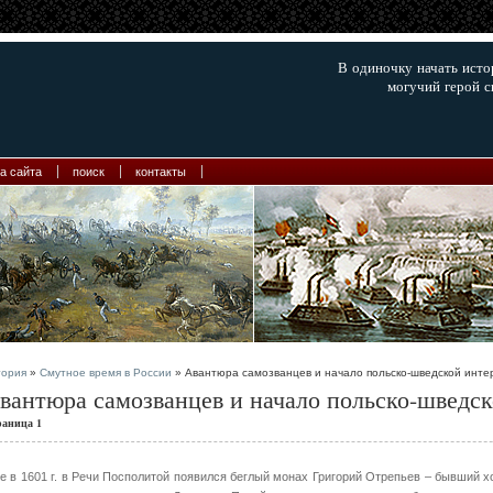
В одиночку начать ист
могучий герой с
а сайта
поиск
контакты
тория
»
Смутное время в России
» Авантюра самозванцев и начало польско-шведской инте
вантюра самозванцев и начало польско-шведс
раница 1
е в 1601 г. в Речи Посполитой появился беглый монах Григорий Отрепьев – бывший 