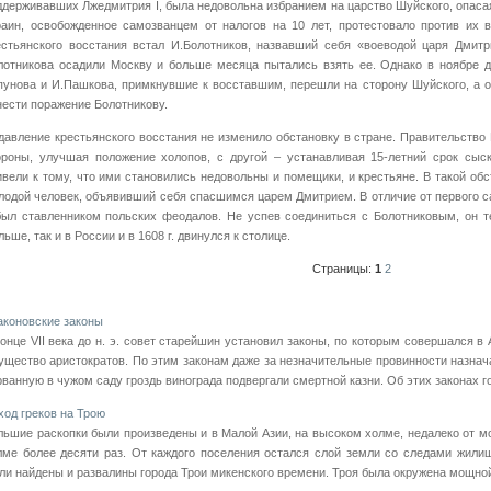
ддерживавших Лжедмитрия I, была недовольна избранием на царство Шуйского, опаса
раин, освобожденное самозванцем от налогов на 10 лет, протестовало против их в
естьянского восстания встал И.Болотников, назвавший себя «воеводой царя Дмитр
лотникова осадили Москву и больше месяца пытались взять ее. Однако в ноябре д
пунова и И.Пашкова, примкнувшие к восставшим, перешли на сторону Шуйского, а о
нести поражение Болотникову.
давление крестьянского восстания не изменило обстановку в стране. Правительство
ороны, улучшая положение холопов, с другой – устанавливая 15-летний срок сыс
ивели к тому, что ими становились недовольны и помещики, и крестьяне. В такой обс
лодой человек, объявивший себя спасшимся царем Дмитрием. В отличие от первого с
 был ставленником польских феодалов. Не успев соединиться с Болотниковым, он 
ьше, так и в России и в 1608 г. двинулся к столице.
Страницы:
1
2
аконовские законы
конце VII века до н. э. совет старейшин установил законы, по которым совершался в
ущество аристократов. По этим законам даже за незначительные провинности назнач
рванную в чужом саду гроздь винограда подвергали смертной казни. Об этих законах гов
ход греков на Трою
льшие раскопки были произведены и в Малой Азии, на высоком холме, недалеко от м
лме более десяти раз. От каждого поселения остался слой земли со следами жил
ли найдены и развалины города Трои микенского времени. Троя была окружена мощной к