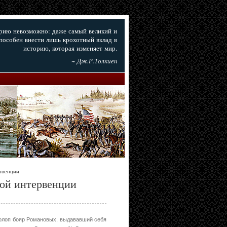
орию невозможно: даже самый великий и
пособен внести лишь крохотный вклад в
историю, которая изменяет мир.
~ Дж.Р.Толкиен
рвенции
кой интервенции
холоп бояр Романовых, выдававший себя