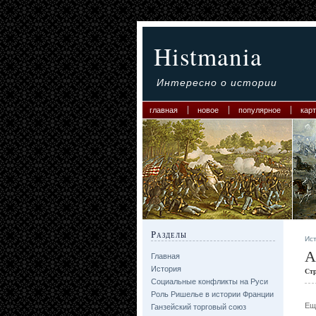
Histmania
Интересно о истории
главная
новое
популярное
карт
Разделы
Ис
А
Главная
История
Ст
Социальные конфликты на Руси
Роль Ришелье в истории Франции
Ещ
Ганзейский торговый союз