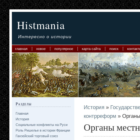
Histmania
Интересно о истории
главная
новое
популярное
карта сайта
поиск
контакт
Разделы
История
»
Государстве
Главная
контрреформ
» Органы
История
Органы местн
Социальные конфликты на Руси
Роль Ришелье в истории Франции
Ганзейский торговый союз