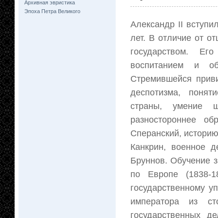
Архивная эвристика
Эпоха Петра Великого
Александр II вступи
лет. В отличие от о
государством. Ег
воспитанием и об
Стремившейся приви
деспотизма, понят
страны, умение 
разностороннее об
Сперанский, историю,
Канкрин, военное д
Бруннов. Обучение з
по Европе (1838-1
государственному уп
императора из ст
государственных де