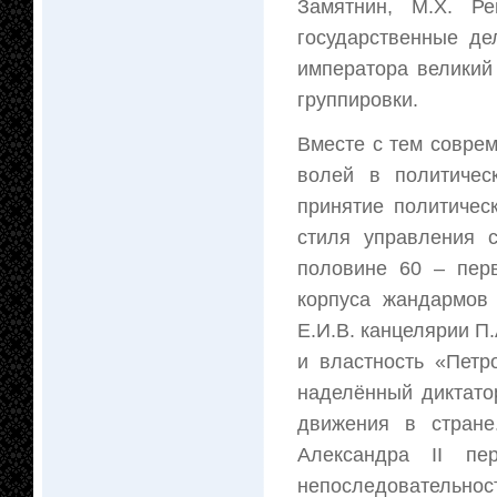
Замятнин, М.Х. Р
государственные де
императора великий
группировки.
Вместе с тем соврем
волей в политичес
принятие политичес
стиля управления 
половине 60 – перв
корпуса жандармов 
Е.И.В. канцелярии П
и властность «Петро
наделённый диктато
движения в стране
Александра II пе
непоследовательнос