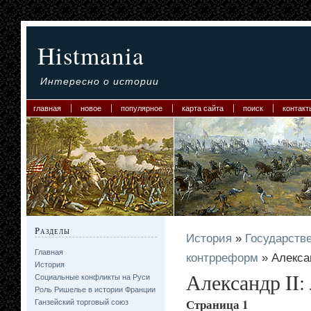
Histmania
Интересно о истории
главная
новое
популярное
карта сайта
поиск
контакт
Разделы
История
»
Государстве
Главная
контрреформ
» Алексан
История
Александр II:
Социальные конфликты на Руси
Роль Ришелье в истории Франции
Страница 1
Ганзейский торговый союз