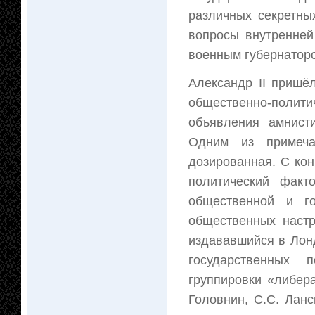
различных секретны
вопросы внутренней
военным губернаторо
Александр II пришё
общественно-поли
объявления амнист
Одним из примеча
дозированная. С кон
политический факт
общественной и г
общественных настр
издававшийся в Лон
государственных 
группировки «либер
Головнин, С.С. Ланс